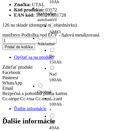
10Ah
Značka:
UTAL
Kód produktu:
03172
Nabíjačky
EAN kód:
5903293031728
autobatérií
126 na sklade (dostupné na objednávku)
AMiO
množstvo Podložka pod EČV - fialová metalizovaná
Nákladné
Pridať do košíka
Do
Opýtať sa na produkt
150Ah
Zdieľať produkt
Facebook
Nad
Pinterest
180Ah
WhatsApp
Email
Osobné
Bezpečná a pohodlná platba kartou
Cc-stripe
Cc-visa
Cc-mastercard
100Ah
Ďalšie informácie
+
Ďalšie informácie
35-
49Ah