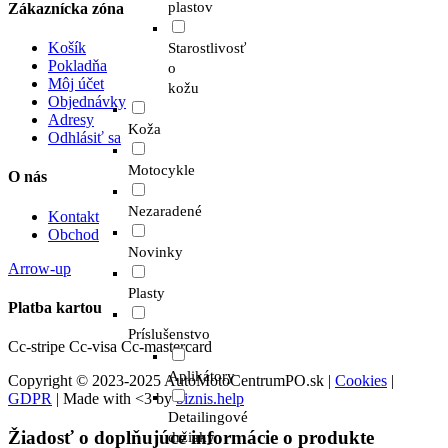
plastov
Zákaznícka zóna
Košík
Starostlivosť
Pokladňa
o
Môj účet
kožu
Objednávky
Adresy
Koža
Odhlásiť sa
Motocykle
O nás
Nezaradené
Kontakt
Obchod
Novinky
Arrow-up
Plasty
Platba kartou
Príslušenstvo
Cc-stripe
Cc-visa
Cc-mastercard
Aplikátory
Copyright © 2023-2025 AutoMotoCentrumPO.sk |
Cookies
|
GDPR
| Made with <3 by
biznis.help
Detailingové
Žiadosť o doplňujúce informácie o produkte
držiaky