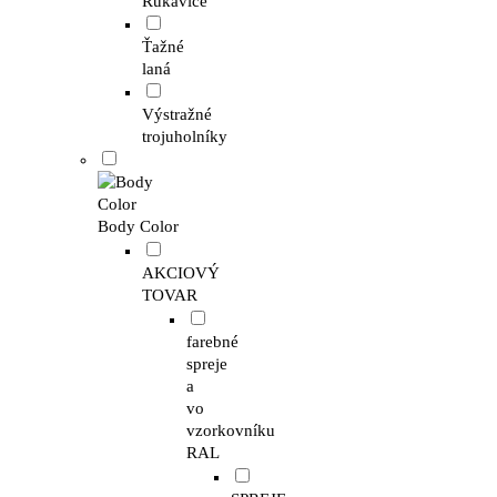
Rukavice
Ťažné
laná
Výstražné
trojuholníky
Body Color
AKCIOVÝ
TOVAR
farebné
spreje
a
vo
vzorkovníku
RAL