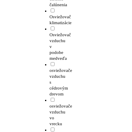
čalúnenia
Osviežovač
klimatizácie
Osviežovač
vzduchu
v
podobe
medveďa
osviežovače
vzduchu
s
cédrovým
drevom
osviežovače
vzduchu
vo
vrecku