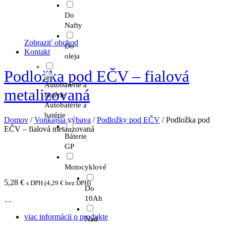
Do
Nafty
Zobraziť obchod
Do
Kontakt
oleja
Podložka pod EČV – fialová
metalizovaná
Autobatérie a
batérie
Domov
/
Vonkajšia výbava
/
Podložky pod EČV
/ Podložka pod
EČV – fialová metalizovaná
Báterie
GP
Motocyklové
5,28
€
s DPH (
4,29
€
bez DPH)
Do
10Ah
…
viac informácii o produkte
Nad