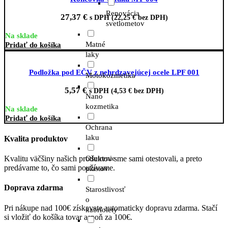
Renovácia
27,37
€
s DPH (
22,25
€
bez DPH)
svetlometov
Na sklade
Matné
Pridať do košíka
laky
Podložka pod EČV z nehrdzavejúcej ocele LPF 001
Motokozmetika
5,57
€
s DPH (
4,53
€
bez DPH)
Nano
kozmetika
Na sklade
Pridať do košíka
Ochrana
laku
Kvalita produktov
Ošetrenie
Kvalitu väčšiny našich produktov sme sami otestovali, a preto
predávame to, čo sami používame.
plastov
Doprava zdarma
Starostlivosť
o
Pri nákupe nad 100€ získavate automaticky dopravu zdarma. Stačí
kabriolety
si vložiť do košíka tovar aspoň za 100€.