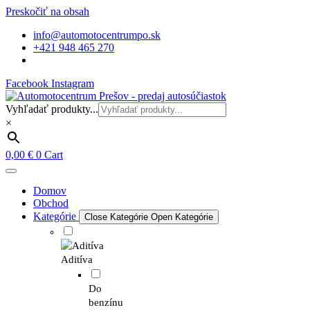
Preskočiť na obsah
info@automotocentrumpo.sk
+421 948 465 270
Facebook
Instagram
Vyhľadať produkty...
×
0,00
€
0
Cart
Domov
Obchod
Kategórie
Close Kategórie
Open Kategórie
Aditíva
Do
benzínu