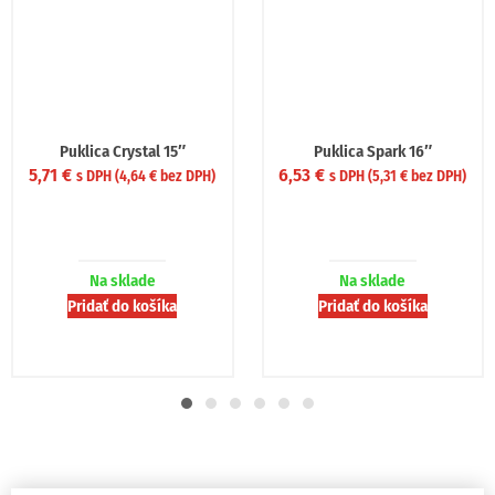
uklica Crystal 15″
Puklica Spark 16″
€
6,53
€
4,4
s DPH (
4,64
€
bez DPH)
s DPH (
5,31
€
bez DPH)
Na sklade
Na sklade
Pridať do košíka
Pridať do košíka