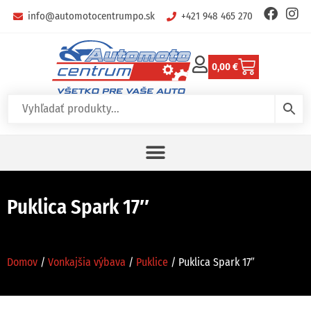
info@automotocentrumpo.sk
+421 948 465 270
0,00
€
Puklica Spark 17″
Domov
/
Vonkajšia výbava
/
Puklice
/ Puklica Spark 17″