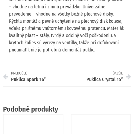
– vhodné na letnú i zimnú prevádzku. Univerzálne
prevedenie – vhodné na všetky bežné plechové disky.
Rýchla montáž a pevné uchytenie na plechový disk kolesa,
vďaka pružnému vnútornému kovovému prstencu. Materiál:
kvalitný plast – stály, tvrdý a odolný voči poškodeniu. V
krytoch kolies sú výrezy na ventilky, takže pri dofukovaní
pneumatík nie je potrebná demontáž puklíc.
PREDOŠLÉ
ĎALŠIE
Puklica Spark 16″
Puklica Crystal 15″
Podobné produkty