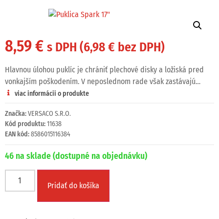
8,59
€
s DPH (
6,98
€
bez DPH)
Hlavnou úlohou puklíc je chrániť plechové disky a ložiská pred
vonkajším poškodením. V neposlednom rade však zastávajú…
viac informácii o produkte
Značka:
VERSACO S.R.O.
Kód produktu:
11638
EAN kód:
8586015116384
46 na sklade (dostupné na objednávku)
Pridať do košíka