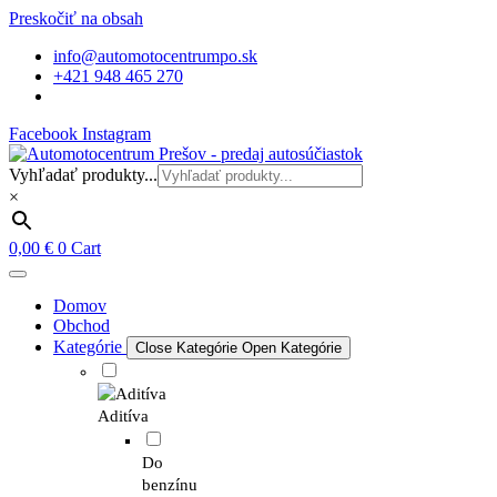
Preskočiť na obsah
info@automotocentrumpo.sk
+421 948 465 270
Facebook
Instagram
Vyhľadať produkty...
×
0,00
€
0
Cart
Domov
Obchod
Kategórie
Close Kategórie
Open Kategórie
Aditíva
Do
benzínu