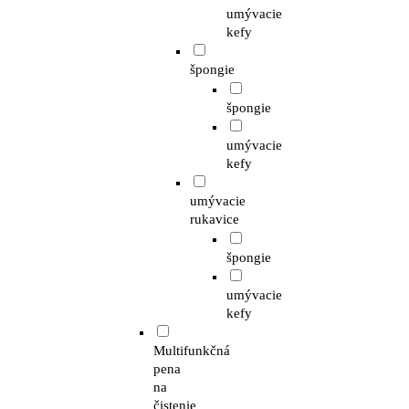
umývacie
kefy
špongie
špongie
umývacie
kefy
umývacie
rukavice
špongie
umývacie
kefy
Multifunkčná
pena
na
čistenie