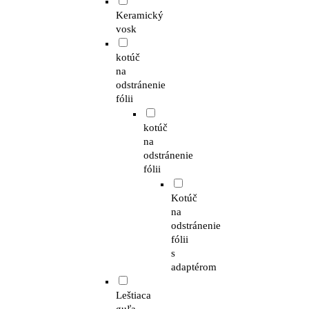
Keramický
vosk
kotúč
na
odstránenie
fólii
kotúč
na
odstránenie
fólii
Kotúč
na
odstránenie
fólii
s
adaptérom
Leštiaca