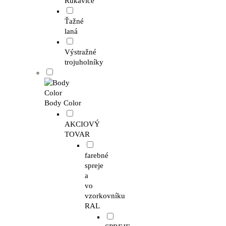
Rukavice
Ťažné
laná
Výstražné
trojuholníky
Body Color
AKCIOVÝ
TOVAR
farebné
spreje
a
vo
vzorkovníku
RAL