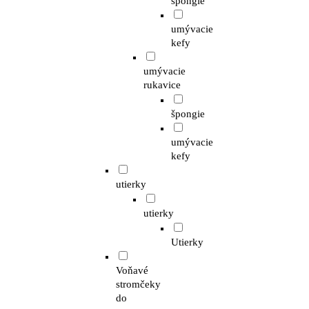
špongie
umývacie
kefy
umývacie
rukavice
špongie
umývacie
kefy
utierky
utierky
Utierky
Voňavé
stromčeky
do