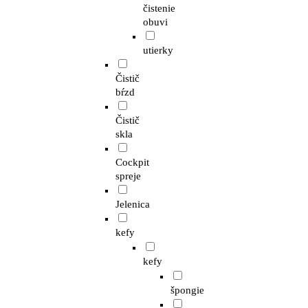
čistenie
obuvi
utierky
Čistič
bŕzd
Čistič
skla
Cockpit
spreje
Jelenica
kefy
kefy
špongie