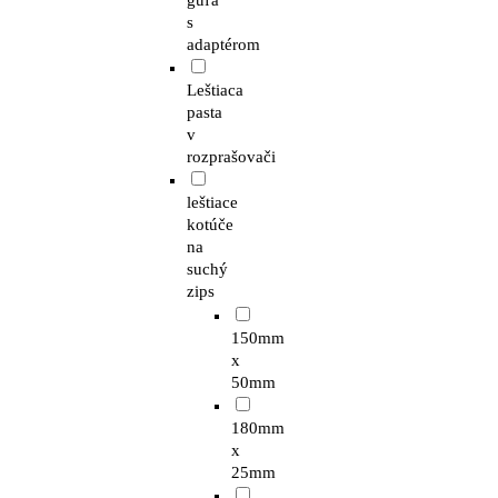
guľa
s
adaptérom
Leštiaca
pasta
v
rozprašovači
leštiace
kotúče
na
suchý
zips
150mm
x
50mm
180mm
x
25mm