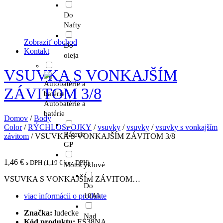
Do
Nafty
Zobraziť obchod
Do
Kontakt
oleja
VSUVKA S VONKAJŠÍM
ZÁVITOM 3/8
Autobatérie a
batérie
Domov
/
Body
Color
/
RÝCHLOSPOJKY
/
vsuvky
/
vsuvky
/
vsuvky s vonkajším
Báterie
závitom
/ VSUVKA S VONKAJŠÍM ZÁVITOM 3/8
GP
1,46
€
s DPH (
1,19
€
bez DPH)
Motocyklové
VSUVKA S VONKAJŠÍM ZÁVITOM…
Do
viac informácii o produkte
10Ah
Značka:
ludecke
Nad
Kód produktu:
ES38NA