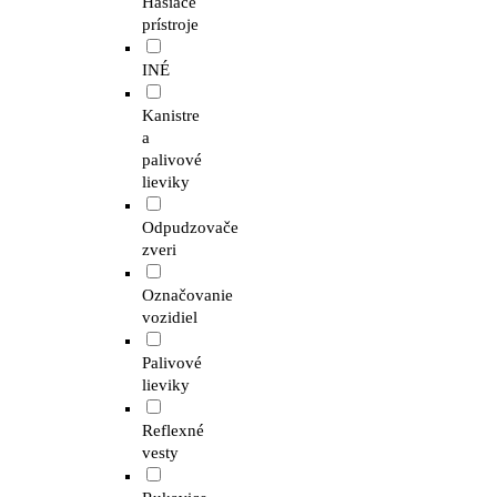
Hasiace
prístroje
INÉ
Kanistre
a
palivové
lieviky
Odpudzovače
zveri
Označovanie
vozidiel
Palivové
lieviky
Reflexné
vesty