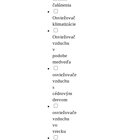
čalúnenia
Osviežovač
klimatizácie
Osviežovač
vzduchu
v
podobe
medveďa
osviežovače
vzduchu
s
cédrovým
drevom
osviežovače
vzduchu
vo
vrecku