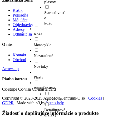
Zákaznícka zóna
plastov
Košík
Starostlivosť
Pokladňa
o
Môj účet
kožu
Objednávky
Adresy
Odhlásiť sa
Koža
O nás
Motocykle
Kontakt
Nezaradené
Obchod
Novinky
Arrow-up
Plasty
Platba kartou
Príslušenstvo
Cc-stripe
Cc-visa
Cc-mastercard
Copyright © 2023-2025 AutoMotoCentrumPO.sk |
Cookies
|
Aplikátory
GDPR
| Made with <3 by
biznis.help
Detailingové
Žiadosť o doplňujúce informácie o produkte
držiaky