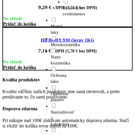
9,29
€
s DPH (
7,55
€
bez DPH)
Renovácia
svetlometov
Na sklade
Pridať do košíka
Matné
laky
HB BODY 930 čierny 1KG
Motokozmetika
7,11
€
s DPH (
5,78
€
bez DPH)
Nano
Na sklade
kozmetika
Pridať do košíka
Ochrana
Kvalita produktov
laku
Kvalitu väčšiny našich produktov sme sami otestovali, a preto
Ošetrenie
predávame to, čo sami používame.
plastov
Doprava zdarma
Starostlivosť
o
Pri nákupe nad 100€ získavate automaticky dopravu zdarma. Stačí
kabriolety
si vložiť do košíka tovar aspoň za 100€.