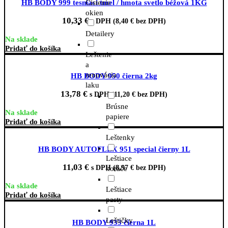
Čistenie
HB BODY 999 tesniaci tmel / hmota svetlo béžová 1KG
okien
10,33
€
s DPH (
8,40
€
bez DPH)
Detailery
Na sklade
Pridať do košíka
Leštenie
a
renovácia
HB BODY 950 čierna 2kg
laku
13,78
€
s DPH (
11,20
€
bez DPH)
Brúsne
Na sklade
papiere
Pridať do košíka
Leštenky
HB BODY AUTOFLEX 951 special čierny 1L
Leštiace
11,03
€
s DPH (
8,97
€
bez DPH)
kotúče
Na sklade
Leštiace
Pridať do košíka
pasty
Leštičky
HB BODY 933 čierna 1L