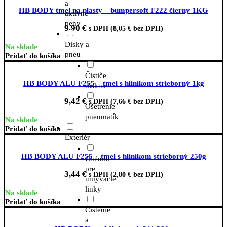
a
HB BODY tmel na plasty – bumpersoft F222 čierny 1KG
aktívne
peny
9,90
€
s DPH (
8,05
€
bez DPH)
Disky a
Na sklade
pneu
Pridať do košíka
Čističe
HB BODY ALU F255 – tmel s hliníkom strieborný 1kg
diskov
9,42
€
s DPH (
7,66
€
bez DPH)
Ošetrenie
pneumatík
Na sklade
Pridať do košíka
Exteriér
HB BODY ALU F255 – tmel s hliníkom strieborný 250g
Chémia
pre
3,44
€
s DPH (
2,80
€
bez DPH)
umývacie
linky
Na sklade
Pridať do košíka
Čistenie
a