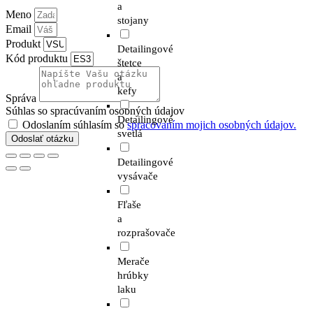
a
Meno
stojany
Email
Produkt
Detailingové
Kód produktu
štetce
a
kefy
Správa
Súhlas so spracúvaním osobných údajov
Detailingové
Odoslaním súhlasím so
spracovaním mojich osobných údajov.
svetlá
Odoslať otázku
Detailingové
vysávače
Fľaše
a
rozprašovače
Merače
hrúbky
laku