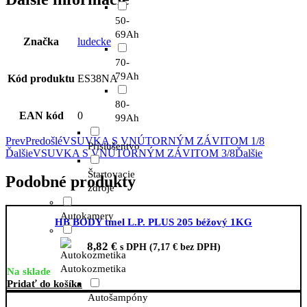
50-
69Ah
Značka
ludecke
70-
79Ah
Kód produktu
ES38NA
80-
EAN kód
0
99Ah
Prev
Predošlé
VSUVKA S VNÚTORNÝM ZÁVITOM 1/8
Príslušentvo
Ďalšie
VSUVKA S VNÚTORNÝM ZÁVITOM 3/8
Ďalšie
Štartovacie
Podobné produkty
zdroje
Autokamery
HB BODY tmel L.P. PLUS 205 béžový 1KG
8,82
€
s DPH (
7,17
€
bez DPH)
Autokozmetika
Na sklade
Pridať do košíka
Autošampóny