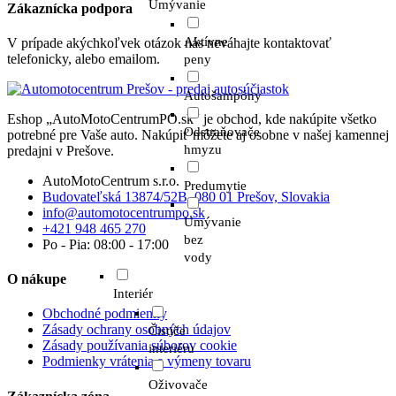
Umývanie
Zákaznícka podpora
Aktívne
V prípade akýchkoľvek otázok nás neváhajte kontaktovať
telefonicky, alebo emailom.
peny
Autošampóny
Eshop „AutoMotoCentrumPO.sk“ je obchod, kde nakúpite všetko
Odstraňovače
potrebné pre Vaše auto. Nakúpiť môžete aj osobne v našej kamennej
hmyzu
predajni v Prešove.
AutoMotoCentrum s.r.o.
Predumytie
Budovateľská 13874/52B, 080 01 Prešov, Slovakia
info@automotocentrumpo.sk
Umývanie
+421 948 465 270
bez
Po - Pia: 08:00 - 17:00
vody
O nákupe
Interiér
Obchodné podmienky
Zásady ochrany osobných údajov
Čističe
Zásady používania súborov cookie
interiéru
Podmienky vrátenia a výmeny tovaru
Oživovače