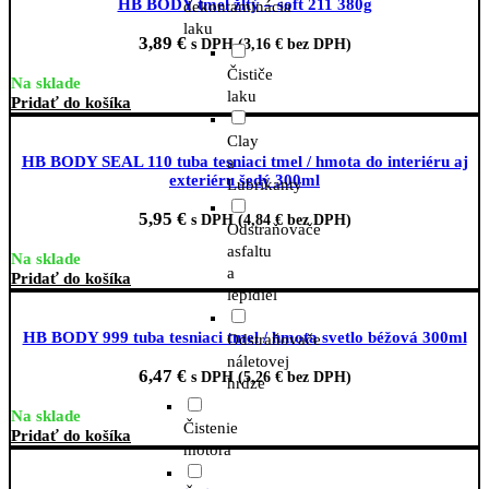
HB BODY tmel žltý – soft 211 380g
dekontaminácia
laku
3,89
€
s DPH (
3,16
€
bez DPH)
Čističe
Na sklade
laku
Pridať do košíka
Clay
HB BODY SEAL 110 tuba tesniaci tmel / hmota do interiéru aj
a
exteriéru šedý 300ml
Lubrikanty
5,95
€
s DPH (
4,84
€
bez DPH)
Odstraňovače
asfaltu
Na sklade
a
Pridať do košíka
lepidiel
HB BODY 999 tuba tesniaci tmel / hmota svetlo béžová 300ml
Odstraňovače
náletovej
6,47
€
s DPH (
5,26
€
bez DPH)
hrdze
Na sklade
Čistenie
Pridať do košíka
motora