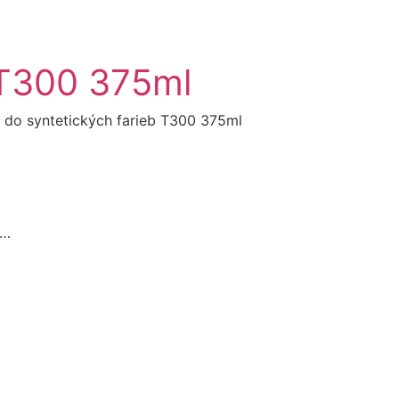
b T300 375ml
c do syntetických farieb T300 375ml
a…