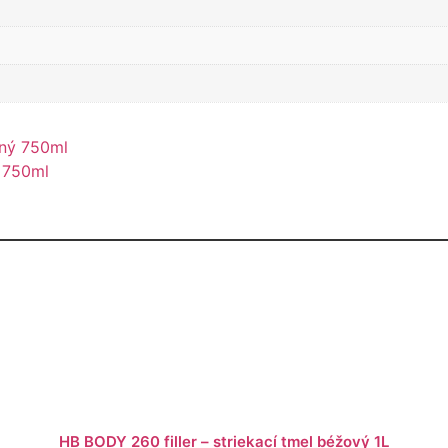
tný 750ml
0 750ml
HB BODY 260 filler – striekací tmel béžový 1L