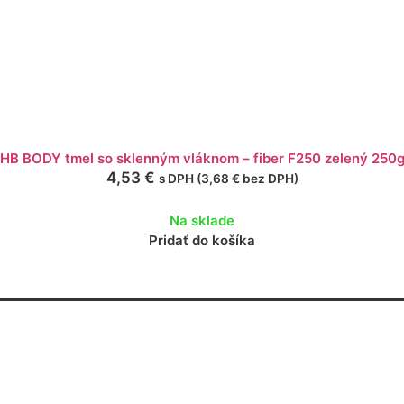
HB BODY tmel so sklenným vláknom – fiber F250 zelený 250
4,53
€
s DPH (
3,68
€
bez DPH)
Na sklade
Pridať do košíka