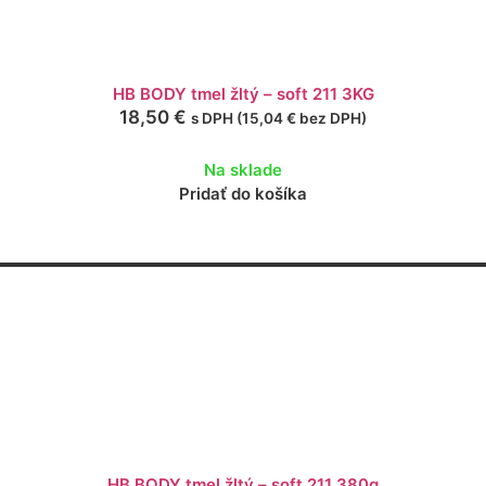
HB BODY tmel žltý – soft 211 3KG
18,50
€
s DPH (
15,04
€
bez DPH)
Na sklade
Pridať do košíka
HB BODY tmel žltý – soft 211 380g