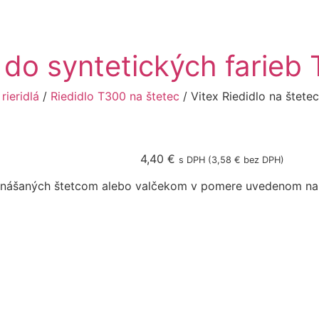
c do syntetických farie
/
rieridlá
/
Riedidlo T300 na štetec
/ Vitex Riedidlo na štete
4,40
€
s DPH (
3,58
€
bez DPH)
b nanášaných štetcom alebo valčekom v pomere uvedenom n