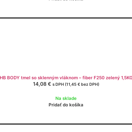
HB BODY tmel so sklenným vláknom – fiber F250 zelený 1,5K
14,08
€
s DPH (
11,45
€
bez DPH)
Na sklade
Pridať do košíka