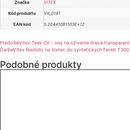
Značka
VITEX
Kód produktu
VX_0191
EAN kód
5.20441081103E+12
Predošlé
Vitex Teak Oil – olej na oživenie dreva transparen
Ďalšie
Vitex Riedidlo na štetec do syntetických farieb T30
Podobné produkty