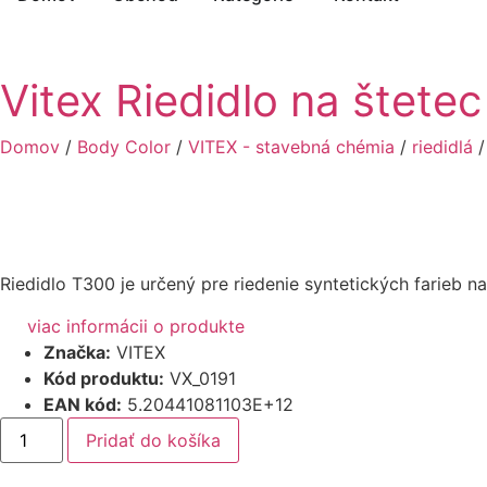
Vitex Riedidlo na štete
Domov
/
Body Color
/
VITEX - stavebná chémia
/
riedidlá
Riedidlo T300 je určený pre riedenie syntetických farie
viac informácii o produkte
Značka:
VITEX
Kód produktu:
VX_0191
EAN kód:
5.20441081103E+12
Pridať do košíka