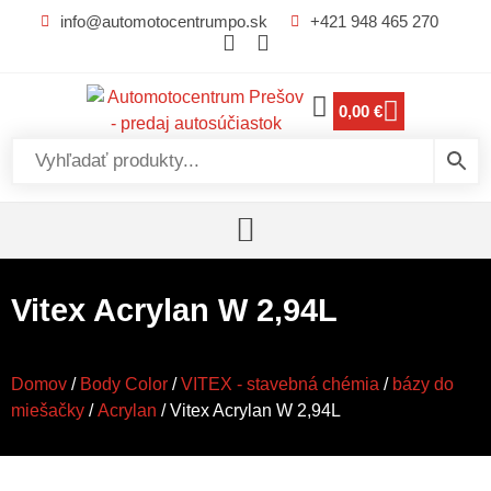
info@automotocentrumpo.sk
+421 948 465 270
0,00
€
Vitex Acrylan W 2,94L
Domov
/
Body Color
/
VITEX - stavebná chémia
/
bázy do
miešačky
/
Acrylan
/ Vitex Acrylan W 2,94L