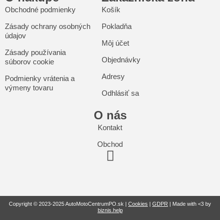
Obchodné podmienky
Košík
Zásady ochrany osobných
Pokladňa
údajov
Môj účet
Zásady používania
Objednávky
súborov cookie
Adresy
Podmienky vrátenia a
výmeny tovaru
Odhlásiť sa
O nás
Kontakt
Obchod
Copyright © 2023-2025 AutoMotoCentrumPO.sk |
Cookies
|
GDPR
| Made with <3 by
biznis.help