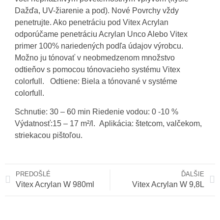
Dažďa, UV-žiarenie a pod). Nové Povrchy vždy
penetrujte. Ako penetráciu pod Vitex Acrylan
odporúčame penetráciu Acrylan Unco Alebo Vitex
primer 100% nariedených podľa údajov výrobcu.
Možno ju tónovať v neobmedzenom množstvo
odtieňov s pomocou tónovacieho systému Vitex
colorfull. Odtiene: Biela a tónované v systéme
colorfull.
Schnutie: 30 – 60 min Riedenie vodou: 0 -10 %
Výdatnosť:15 – 17 m²/l. Aplikácia: štetcom, valčekom,
striekacou pištoľou.
PREDOŠLÉ
ĎALŠIE
Vitex Acrylan W 980ml
Vitex Acrylan W 9,8L