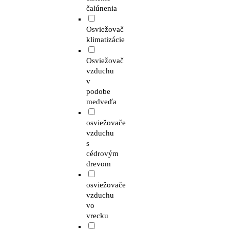
čalúnenia
Osviežovač
klimatizácie
Osviežovač
vzduchu
v
podobe
medveďa
osviežovače
vzduchu
s
cédrovým
drevom
osviežovače
vzduchu
vo
vrecku