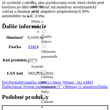
a
sú vyrobené z odolnej, plne pozinkovanej ocele, ktorá chráni pred
aktívne
koróziou po dlhú dobu. Stierač má atraktívny aerodynamický
vzhľad a obsahuje až 11 adaptérov prispôsobených 99%
peny
automobilov na našom trhu.
Disky a
Ďalšie informácie
pneu
Čističe
Hmotnosť
0,1650 kg
diskov
Značka
AMiO
Ošetrenie
pneumatík
Kód produktu
02201
Exteriér
EAN kód
5903293022016
Chémia
pre
Prev
Predošlé
Gumička stierača s lištou 700mm / 2ks AMiO
Ďalšie
Stierač Hybrid multiconnect 15″ (380mm) 11 adaptérov
Ďalšie
umývacie
linky
Podobné produkty
Čistenie
a