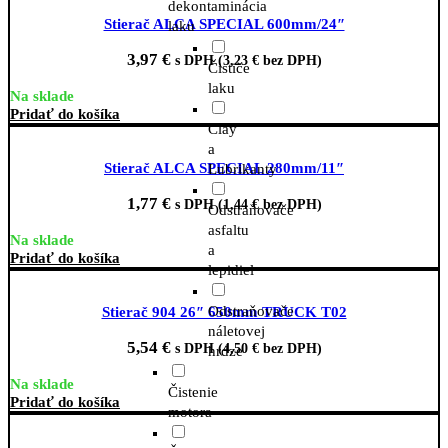
dekontaminácia
Stierač ALCA SPECIAL 600mm/24″
laku
3,97
€
s DPH (
3,23
€
bez DPH)
Čističe
laku
Na sklade
Pridať do košíka
Clay
a
Stierač ALCA SPECIAL 280mm/11″
Lubrikanty
1,77
€
s DPH (
1,44
€
bez DPH)
Odstraňovače
asfaltu
Na sklade
a
Pridať do košíka
lepidiel
Odstraňovače
Stierač 904 26″ 650mm TRUCK T02
náletovej
5,54
€
s DPH (
4,50
€
bez DPH)
hrdze
Na sklade
Čistenie
Pridať do košíka
motora