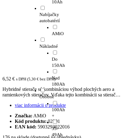
10Ah
Nabíjačky
autobatérií
AMiO
Nákladné
Do
150Ah
Nad
6,52
€
s DPH (
5,30
€
bez DPH)
180Ah
Hybridné stierače sú kombináciou výhod plochých aero a
ramienkových stieračov. Vďaka tejto kombinácii sa stierač…
Osobné
viac informácii o produkte
100Ah
Značka:
AMiO
+
Kód produktu:
02201
EAN kód:
5903293022016
35-
49Ah
176 na sklade (dostupné na objednávku)