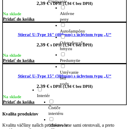
Umývanie
2,39
€
s DPH (
1,94
€
bez DPH)
Aktívne
Na sklade
Pridať do košíka
peny
Autošampóny
Stierač U-Type 16″ (400mm) s úchytom typu „U“
Odstraňovače
2,39
€
s DPH (
1,94
€
bez DPH)
hmyzu
Na sklade
Predumytie
Pridať do košíka
Umývanie
Stierač U-Type 15″ (380mm) s úchytom typu „U“
bez
vody
2,39
€
s DPH (
1,94
€
bez DPH)
Interiér
Na sklade
Pridať do košíka
Čističe
interiéru
Kvalita produktov
Kvalitu väčšiny našich produktov sme sami otestovali, a preto
Oživovače