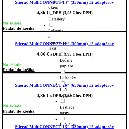
Čistenie
Stierač MultiCONNECT 14″ (350mm) 12 adaptérov
okien
4,86
€
s DPH (
3,95
€
bez DPH)
Detailery
Na sklade
Pridať do košíka
Leštenie
a
renovácia
Stierač MultiCONNECT 12″ (300mm) 12 adaptérov
laku
4,86
€
s DPH (
3,95
€
bez DPH)
Brúsne
Na sklade
papiere
Pridať do košíka
Leštenky
Stierač MultiCONNECT 26″ (650mm) 12 adapteróv
Leštiace
4,86
€
kotúče
s DPH (
3,95
€
bez DPH)
Na sklade
Leštiace
Pridať do košíka
pasty
Leštičky
Stierač MultiCONNECT 13″ (330mm) 12 adapteróv