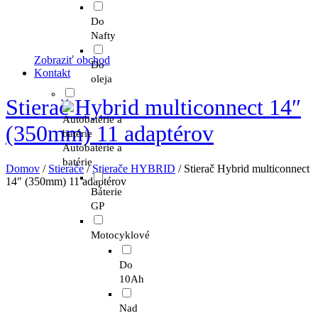
Do
Nafty
Zobraziť obchod
Do
Kontakt
oleja
Stierač Hybrid multiconnect 14″
(350mm) 11 adaptérov
Autobatérie a
batérie
Domov
/
Stierače
/
Stierače HYBRID
/ Stierač Hybrid multiconnect
14″ (350mm) 11 adaptérov
Báterie
GP
Motocyklové
Do
10Ah
Nad