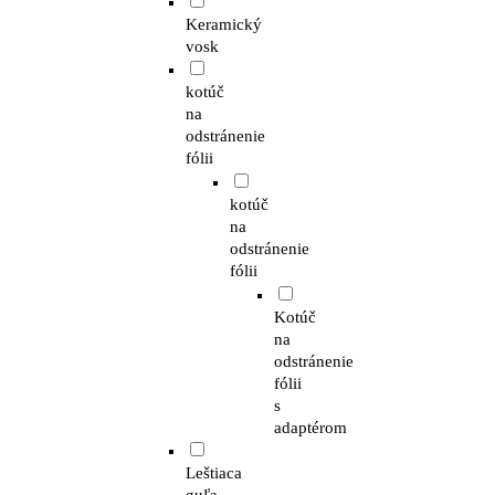
Keramický
vosk
kotúč
na
odstránenie
fólii
kotúč
na
odstránenie
fólii
Kotúč
na
odstránenie
fólii
s
adaptérom
Leštiaca