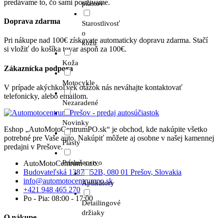
predávame to, čo sami používame.
plastov
Doprava zdarma
Starostlivosť
o
Pri nákupe nad 100€ získavate automaticky dopravu zdarma. Stačí
kožu
si vložiť do košíka tovar aspoň za 100€.
Koža
Zákaznícka podpora
Motocykle
V prípade akýchkoľvek otázok nás neváhajte kontaktovať
telefonicky, alebo emailom.
Nezaradené
Novinky
Eshop „AutoMotoCentrumPO.sk“ je obchod, kde nakúpite všetko
potrebné pre Vaše auto. Nakúpiť môžete aj osobne v našej kamennej
Plasty
predajni v Prešove.
Príslušenstvo
AutoMotoCentrum s.r.o.
Budovateľská 13874/52B, 080 01 Prešov, Slovakia
info@automotocentrumpo.sk
Aplikátory
+421 948 465 270
Po - Pia: 08:00 - 17:00
Detailingové
držiaky
O nákupe