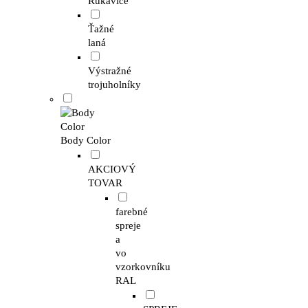
Rukavice
Ťažné
laná
Výstražné
trojuholníky
Body Color
AKCIOVÝ
TOVAR
farebné
spreje
a
vo
vzorkovníku
RAL