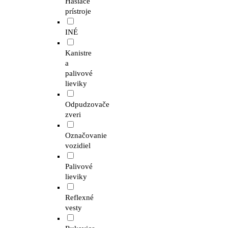
Hasiace
prístroje
INÉ
Kanistre
a
palivové
lieviky
Odpudzovače
zveri
Označovanie
vozidiel
Palivové
lieviky
Reflexné
vesty