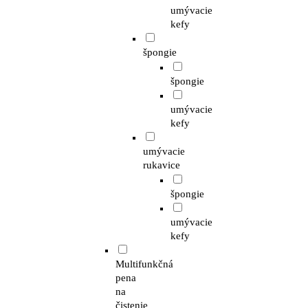
umývacie
kefy
špongie
špongie
umývacie
kefy
umývacie
rukavice
špongie
umývacie
kefy
Multifunkčná
pena
na
čistenie