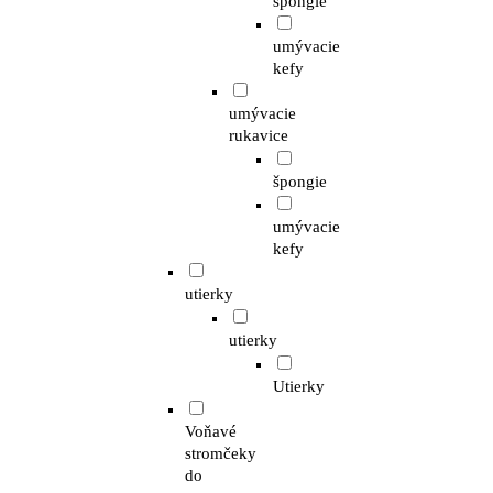
špongie
umývacie
kefy
umývacie
rukavice
špongie
umývacie
kefy
utierky
utierky
Utierky
Voňavé
stromčeky
do