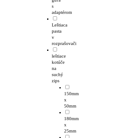
guľa
s
adaptérom
Leštiaca
pasta
v
rozprašovači
leštiace
kotúče
na
suchý
zips
150mm
x
50mm
180mm
x
25mm