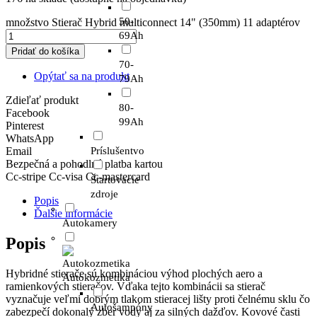
50-
množstvo Stierač Hybrid multiconnect 14" (350mm) 11 adaptérov
69Ah
Pridať do košíka
70-
Opýtať sa na produkt
79Ah
Zdieľať produkt
80-
Facebook
99Ah
Pinterest
WhatsApp
Email
Príslušentvo
Bezpečná a pohodlná platba kartou
Cc-stripe
Cc-visa
Cc-mastercard
Štartovacie
zdroje
Popis
Ďalšie informácie
Autokamery
Popis
Hybridné stierače sú kombináciou výhod plochých aero a
Autokozmetika
ramienkových stieračov. Vďaka tejto kombinácii sa stierač
vyznačuje veľmi dobrým tlakom stieracej lišty proti čelnému sklu čo
Autošampóny
zabezpečí dokonalý zber vody aj za silných dažďov. Kovové časti