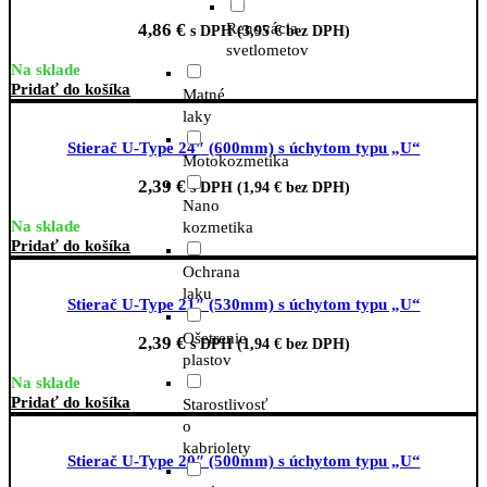
Renovácia
4,86
€
s DPH (
3,95
€
bez DPH)
svetlometov
Na sklade
Pridať do košíka
Matné
laky
Stierač U-Type 24″ (600mm) s úchytom typu „U“
Motokozmetika
2,39
€
s DPH (
1,94
€
bez DPH)
Nano
Na sklade
kozmetika
Pridať do košíka
Ochrana
laku
Stierač U-Type 21″ (530mm) s úchytom typu „U“
Ošetrenie
2,39
€
s DPH (
1,94
€
bez DPH)
plastov
Na sklade
Pridať do košíka
Starostlivosť
o
kabriolety
Stierač U-Type 20″ (500mm) s úchytom typu „U“