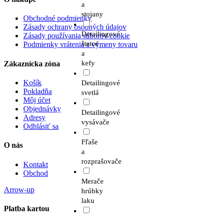
a
stojany
Obchodné podmienky
Zásady ochrany osobných údajov
Detailingové
Zásady používania súborov cookie
štetce
Podmienky vrátenia a výmeny tovaru
a
kefy
Zákaznícka zóna
Košík
Detailingové
Pokladňa
svetlá
Môj účet
Objednávky
Detailingové
Adresy
vysávače
Odhlásiť sa
Fľaše
O nás
a
rozprašovače
Kontakt
Obchod
Merače
Arrow-up
hrúbky
laku
Platba kartou