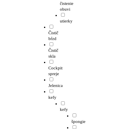
čistenie
obuvi
utierky
Čistič
bŕzd
Čistič
skla
Cockpit
spreje
Jelenica
kefy
kefy
špongie