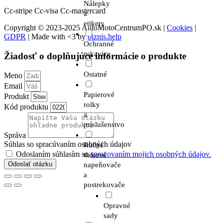
Nálepky
Cc-stripe
Cc-visa
Cc-mastercard
a
etikety
Copyright © 2023-2025 AutoMotoCentrumPO.sk |
Cookies
|
GDPR
| Made with <3 by
biznis.help
Ochranné
rukavice
Žiadosť o doplňujúce informácie o produkte
Ostatné
Meno
Email
Papierové
Produkt
rolky
Kód produktu
a
príslušenstvo
Správa
Súhlas so spracúvaním osobných údajov
Ručné
Odoslaním súhlasím so
spracovaním mojich osobných údajov.
tlakové
Odoslať otázku
napeňovače
a
postrekovače
Opravné
sady