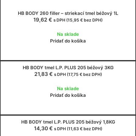
HB BODY 260 filler – striekací tmel béžový 1L
19,62
€
s DPH (
15,95
€
bez DPH)
Na sklade
Pridať do košíka
HB BODY tmel L.P. PLUS 205 béžový 3KG
21,83
€
s DPH (
17,75
€
bez DPH)
Na sklade
Pridať do košíka
HB BODY tmel L.P. PLUS 205 béžový 1,8KG
14,30
€
s DPH (
11,63
€
bez DPH)