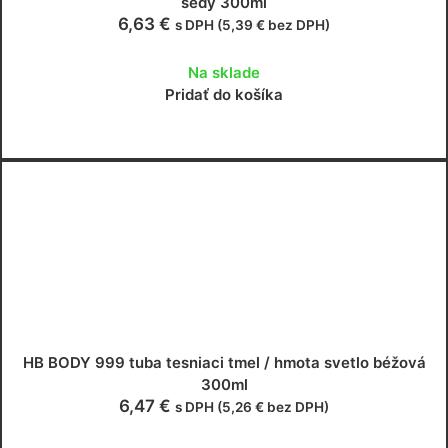
šedý 300ml
6,63
€
s DPH (
5,39
€
bez DPH)
Na sklade
Pridať do košíka
HB BODY 999 tuba tesniaci tmel / hmota svetlo béžová
300ml
6,47
€
s DPH (
5,26
€
bez DPH)