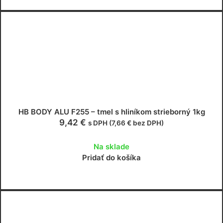
HB BODY ALU F255 – tmel s hliníkom strieborný 1kg
9,42
€
s DPH (
7,66
€
bez DPH)
Na sklade
Pridať do košíka