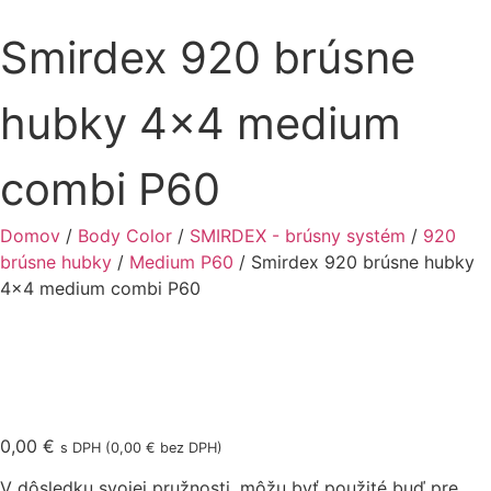
Smirdex 920 brúsne
hubky 4×4 medium
combi P60
Domov
/
Body Color
/
SMIRDEX - brúsny systém
/
920
brúsne hubky
/
Medium P60
/ Smirdex 920 brúsne hubky
4×4 medium combi P60
0,00
€
s DPH (
0,00
€
bez DPH)
V dôsledku svojej pružnosti, môžu byť použité buď pre