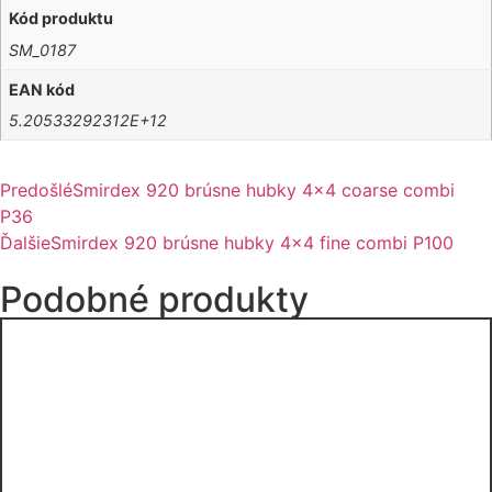
Kód produktu
SM_0187
EAN kód
5.20533292312E+12
Predošlé
Smirdex 920 brúsne hubky 4×4 coarse combi
P36
Ďalšie
Smirdex 920 brúsne hubky 4×4 fine combi P100
Podobné produkty