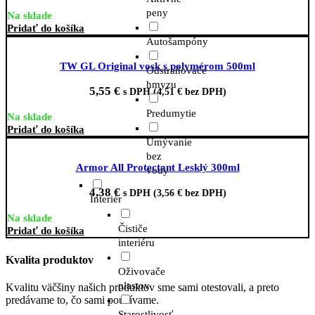
peny
Na sklade
Pridať do košíka
Autošampóny
TW GL Original vosk s polymérom 500ml
Odstraňovače
hmyzu
5,55
€
s DPH (
4,51
€
bez DPH)
Predumytie
Na sklade
Pridať do košíka
Umývanie
bez
Armor All Protectant Lesklý 300ml
vody
4,38
€
s DPH (
3,56
€
bez DPH)
Interiér
Na sklade
Čističe
Pridať do košíka
interiéru
Kvalita produktov
Oživovače
plastov
Kvalitu väčšiny našich produktov sme sami otestovali, a preto
predávame to, čo sami používame.
Starostlivosť