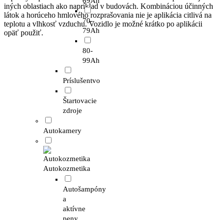
69Ah
iných oblastiach ako napríklad v budovách. Kombináciou účinných
látok a horúceho hmlového rozprašovania nie je aplikácia citlivá na
70-
teplotu a vlhkosť vzduchu. Vozidlo je možné krátko po aplikácii
79Ah
opäť použiť.
80-
99Ah
Príslušentvo
Štartovacie
zdroje
Autokamery
Autokozmetika
Autošampóny
a
aktívne
peny