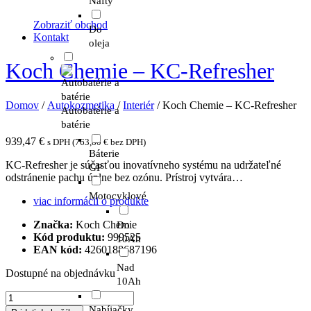
Nafty
Zobraziť obchod
Do
Kontakt
oleja
Koch Chemie – KC-Refresher
Domov
/
Autokozmetika
/
Interiér
/ Koch Chemie – KC-Refresher
Autobatérie a
batérie
939,47
€
s DPH (
763,80
€
bez DPH)
Báterie
KC-Refresher je súčasťou inovatívneho systému na udržateľné
GP
odstránenie pachu úplne bez ozónu. Prístroj vytvára…
Motocyklové
viac informácii o produkte
Značka:
Koch Chemie
Do
Kód produktu:
999525
10Ah
EAN kód:
4260188687196
Nad
Dostupné na objednávku
10Ah
množstvo
Koch
Nabíjačky