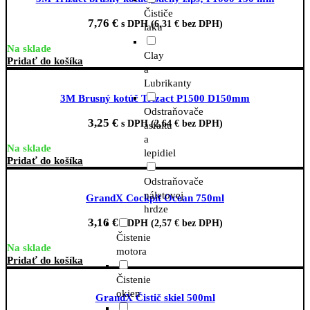
Čističe
7,76
€
s DPH (
6,31
€
bez DPH)
laku
Na sklade
Clay
Pridať do košíka
a
Lubrikanty
3M Brusný kotúč Trizact P1500 D150mm
Odstraňovače
3,25
€
s DPH (
2,64
€
bez DPH)
asfaltu
a
Na sklade
lepidiel
Pridať do košíka
Odstraňovače
náletovej
GrandX Cockpit Ocean 750ml
hrdze
3,16
€
s DPH (
2,57
€
bez DPH)
Čistenie
Na sklade
motora
Pridať do košíka
Čistenie
okien
GrandX Čistič skiel 500ml