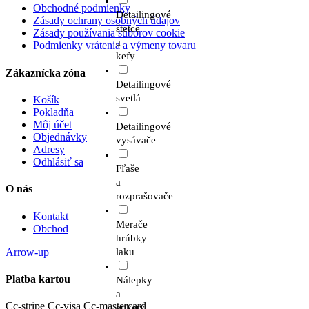
Obchodné podmienky
Detailingové
Zásady ochrany osobných údajov
štetce
Zásady používania súborov cookie
a
Podmienky vrátenia a výmeny tovaru
kefy
Zákaznícka zóna
Detailingové
svetlá
Košík
Pokladňa
Môj účet
Detailingové
Objednávky
vysávače
Adresy
Odhlásiť sa
Fľaše
a
O nás
rozprašovače
Kontakt
Merače
Obchod
hrúbky
Arrow-up
laku
Platba kartou
Nálepky
a
Cc-stripe
Cc-visa
Cc-mastercard
etikety