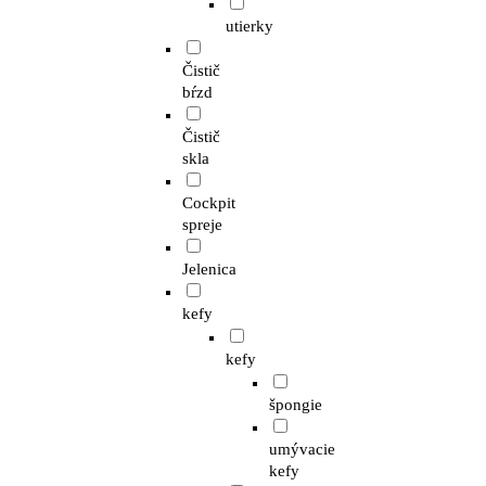
utierky
Čistič
bŕzd
Čistič
skla
Cockpit
spreje
Jelenica
kefy
kefy
špongie
umývacie
kefy