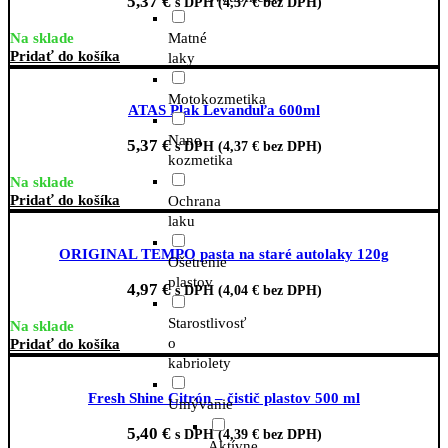
5,37
€
s DPH (
4,37
€
bez DPH)
Matné
Na sklade
Pridať do košíka
laky
Motokozmetika
ATAS Plak Levanduľa 600ml
Nano
5,37
€
s DPH (
4,37
€
bez DPH)
kozmetika
Na sklade
Pridať do košíka
Ochrana
laku
ORIGINAL TEMPO pasta na staré autolaky 120g
Ošetrenie
plastov
4,97
€
s DPH (
4,04
€
bez DPH)
Starostlivosť
Na sklade
o
Pridať do košíka
kabriolety
Fresh Shine Citrón – čistič plastov 500 ml
Umývanie
5,40
€
s DPH (
4,39
€
bez DPH)
Aktívne