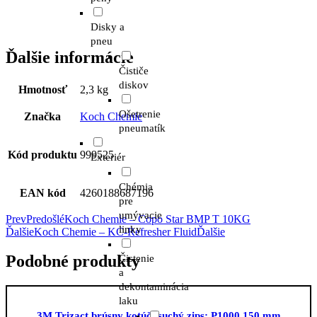
Disky a
pneu
Ďalšie informácie
Čističe
diskov
Hmotnosť
2,3 kg
Ošetrenie
Značka
Koch Chemie
pneumatík
Kód produktu
999525
Exteriér
Chémia
EAN kód
4260188687196
pre
umývacie
Prev
Predošlé
Koch Chemie – Copo Star BMP T 10KG
linky
Ďalšie
Koch Chemie – KC-Refresher Fluid
Ďalšie
Podobné produkty
Čistenie
a
dekontaminácia
laku
3M Trizact brúsny kotúč; suchý zips; P1000 150 mm