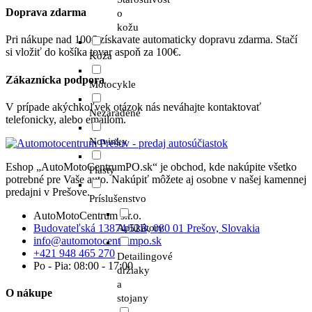
Doprava zdarma
o
kožu
Pri nákupe nad 100€ získavate automaticky dopravu zdarma. Stačí
si vložiť do košíka tovar aspoň za 100€.
Koža
Zákaznícka podpora
Motocykle
V prípade akýchkoľvek otázok nás neváhajte kontaktovať
Nezaradené
telefonicky, alebo emailom.
Novinky
Eshop „AutoMotoCentrumPO.sk“ je obchod, kde nakúpite všetko
Plasty
potrebné pre Vaše auto. Nakúpiť môžete aj osobne v našej kamennej
predajni v Prešove.
Príslušenstvo
AutoMotoCentrum s.r.o.
Budovateľská 13874/52B, 080 01 Prešov, Slovakia
Aplikátory
info@automotocentrumpo.sk
+421 948 465 270
Detailingové
Po - Pia: 08:00 - 17:00
držiaky
a
O nákupe
stojany