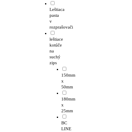
Leštiaca
pasta
v
rozprašovači
leštiace
kotúče
na
suchý
zips
150mm
x
50mm
180mm
x
25mm
BC
LINE