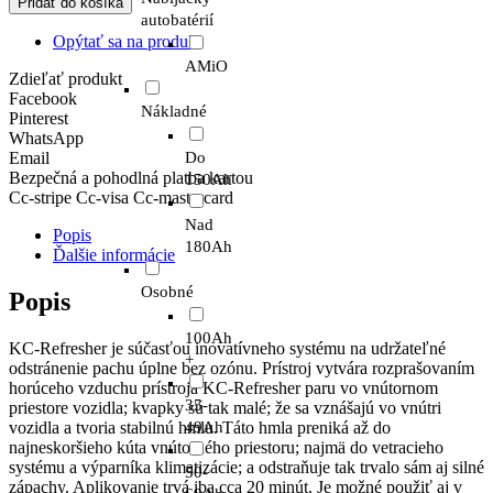
Pridať do košíka
Chemie
autobatérií
-
Opýtať sa na produkt
KC-
AMiO
Refresher
Zdieľať produkt
Facebook
Nákladné
Pinterest
WhatsApp
Email
Do
Bezpečná a pohodlná platba kartou
150Ah
Cc-stripe
Cc-visa
Cc-mastercard
Nad
Popis
180Ah
Ďalšie informácie
Osobné
Popis
100Ah
KC-Refresher je súčasťou inovatívneho systému na udržateľné
+
odstránenie pachu úplne bez ozónu. Prístroj vytvára rozprašovaním
horúceho vzduchu prístroja KC-Refresher paru vo vnútornom
35-
priestore vozidla; kvapky sú tak malé; že sa vznášajú vo vnútri
vozidla a tvoria stabilnú hmlu. Táto hmla preniká až do
49Ah
najneskoršieho kúta vnútorného priestoru; najmä do vetracieho
systému a výparníka klimatizácie; a odstraňuje tak trvalo sám aj silné
50-
zápachy. Aplikovanie trvá iba cca 20 minút. Je možné použiť aj v