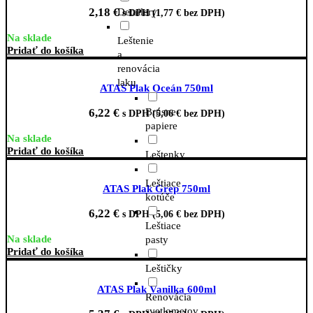
2,18
€
Detailery
s DPH (
1,77
€
bez DPH)
Na sklade
Leštenie
Pridať do košíka
a
renovácia
laku
ATAS Plak Oceán 750ml
Brúsne
6,22
€
s DPH (
5,06
€
bez DPH)
papiere
Na sklade
Pridať do košíka
Leštenky
Leštiace
ATAS Plak Grep 750ml
kotúče
6,22
€
s DPH (
5,06
€
bez DPH)
Leštiace
Na sklade
pasty
Pridať do košíka
Leštičky
ATAS Plak Vanilka 600ml
Renovácia
svetlometov