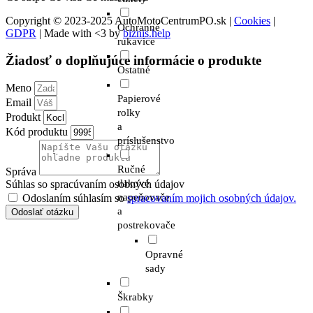
Copyright © 2023-2025 AutoMotoCentrumPO.sk |
Cookies
|
Ochranné
GDPR
| Made with <3 by
biznis.help
rukavice
Žiadosť o doplňujúce informácie o produkte
Ostatné
Meno
Papierové
Email
rolky
Produkt
a
Kód produktu
príslušenstvo
Ručné
Správa
tlakové
Súhlas so spracúvaním osobných údajov
napeňovače
Odoslaním súhlasím so
spracovaním mojich osobných údajov.
a
Odoslať otázku
postrekovače
Opravné
sady
Škrabky