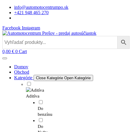
Preskočiť
info@automotocentrumpo.sk
na
+421 948 465 270
obsah
Facebook
Instagram
0,00
€
0
Cart
Domov
Obchod
Kategórie
Close Kategórie
Open Kategórie
Aditíva
Do
benzínu
Do