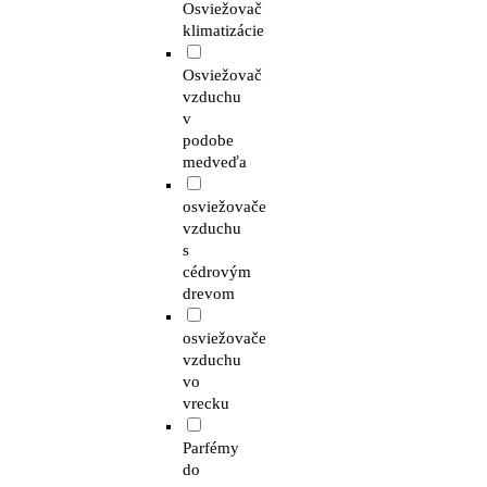
Osviežovač
klimatizácie
Osviežovač
vzduchu
v
podobe
medveďa
osviežovače
vzduchu
s
cédrovým
drevom
osviežovače
vzduchu
vo
vrecku
Parfémy
do