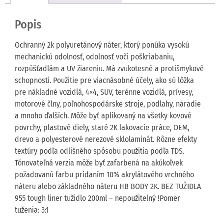
Popis
Ochranný 2k polyuretánový náter, ktorý ponúka vysokú
mechanickú odolnosť, odolnosť voči poškriabaniu,
rozpúšťadlám a UV žiareniu. Má zvukotesné a protišmykové
schopnosti. Použitie pre viacnásobné účely, ako sú lôžka
pre nákladné vozidlá, 4×4, SUV, terénne vozidlá, prívesy,
motorové člny, poľnohospodárske stroje, podlahy, náradie
a mnoho ďalších. Môže byť aplikovaný na všetky kovové
povrchy, plastové diely, staré 2K lakovacie práce, OEM,
drevo a polyesterové nerezové sklolaminát. Rôzne efekty
textúry podľa odlišného spôsobu použitia podľa TDS.
Tónovateľná verzia môže byť zafarbená na akúkoľvek
požadovanú farbu pridaním 10% akrylátového vrchného
náteru alebo základného náteru HB BODY 2K. BEZ TUŽIDLA
955 tough liner tužidlo 200ml – nepoužitelný !Pomer
tuženia: 3:1