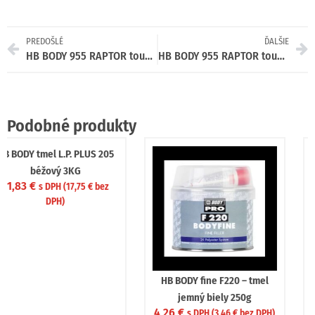
PREDOŠLÉ
ĎALŠIE
HB BODY 955 RAPTOR tough liner – 2k polyuretán textúra set / báza + tužidlo + farba /RAL 1034 900ml
HB BODY 955 RAPTOR tough liner – 2k polyuretán textúra set / báza + tužidlo + farba /RAL 2000 900ml
Podobné produkty
HB BODY ALU F255 – tmel s
HB BODY ALU F255 – tmel s
hliníkom strieborný 1kg
hliníkom strieborný 250g
9,42
€
3,44
€
s DPH (
7,66
€
bez DPH)
s DPH (
2,80
€
bez DPH)