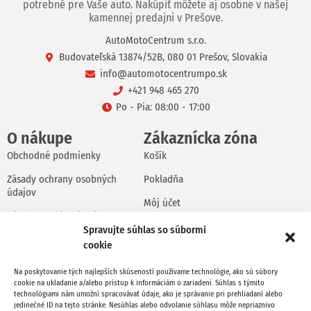
potrebné pre Vaše auto. Nakúpiť môžete aj osobne v našej
kamennej predajni v Prešove.
AutoMotoCentrum s.r.o.
Budovateľská 13874/52B, 080 01 Prešov, Slovakia
info@automotocentrumpo.sk
+421 948 465 270
Po - Pia: 08:00 - 17:00
O nákupe
Zákaznícka zóna
Obchodné podmienky
Košík
Zásady ochrany osobných
Pokladňa
údajov
Môj účet
Zásady používania súborov
Objednávky
cookie
Spravujte súhlas so súbormi
cookie
Adresy
Podmienky vrátenia a
výmeny tovaru
Na poskytovanie tých najlepších skúseností používame technológie, ako sú súbory
Odhlásiť sa
cookie na ukladanie a/alebo prístup k informáciám o zariadení. Súhlas s týmito
technológiami nám umožní spracovávať údaje, ako je správanie pri prehliadaní alebo
O nás
jedinečné ID na tejto stránke. Nesúhlas alebo odvolanie súhlasu môže nepriaznivo