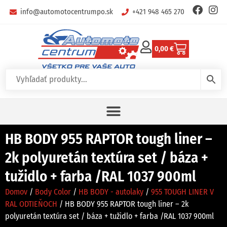
info@automotocentrumpo.sk
+421 948 465 270
0,00
€
HB BODY 955 RAPTOR tough liner –
2k polyuretán textúra set / báza +
tužidlo + farba /RAL 1037 900ml
Domov
/
Body Color
/
HB BODY - autolaky
/
955 TOUGH LINER V
RAL ODTIEŇOCH
/ HB BODY 955 RAPTOR tough liner – 2k
polyuretán textúra set / báza + tužidlo + farba /RAL 1037 900ml