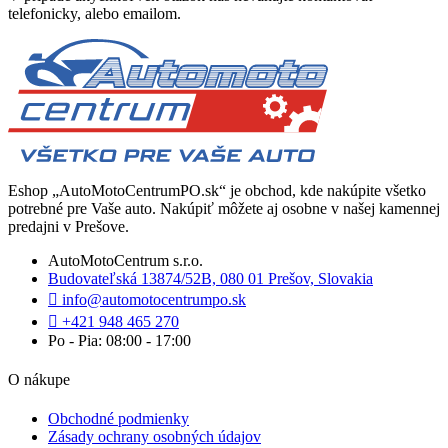
telefonicky, alebo emailom.
Eshop „AutoMotoCentrumPO.sk“ je obchod, kde nakúpite všetko
potrebné pre Vaše auto. Nakúpiť môžete aj osobne v našej kamennej
predajni v Prešove.
AutoMotoCentrum s.r.o.
Budovateľská 13874/52B, 080 01 Prešov, Slovakia
info@automotocentrumpo.sk
+421 948 465 270
Po - Pia: 08:00 - 17:00
O nákupe
Obchodné podmienky
Zásady ochrany osobných údajov