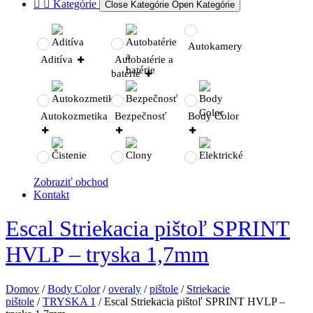
Kategórie
Close Kategórie
Open Kategórie
Autokamery
Aditíva
Autobatérie a
batérie
Autokozmetika
Bezpečnosť
Body Color
Čistenie a
Clony a fólie
Elektrické
Zobraziť obchod
údržba vozidla
do okien
Kontakt
GSM
Escal Striekacia pištoľ SPRINT
Elektronické
príslušenstvo
Filtre
príslušenstvo
HVLP – tryska 1,7mm
Domov
/
Body Color
/
overaly
/
pištole
/
Striekacie
Kvapaliny
Náradie a
Nezaradené
pištole
/
TRYSKA 1
/ Escal Striekacia pištoľ SPRINT HVLP –