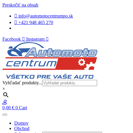
Preskočiť na obsah
info@automotocentrumpo.sk
+421 948 465 270
Facebook
Instagram
Vyhľadať produkty...
×
0,00
€
0
Cart
Domov
Obchod