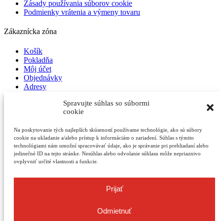
Zásady používania súborov cookie
Podmienky vrátenia a výmeny tovaru
Zákaznícka zóna
Košík
Pokladňa
Môj účet
Objednávky
Adresy
Odhlásiť sa
Spravujte súhlas so súbormi
cookie
O nás
Na poskytovanie tých najlepších skúseností používame technológie, ako sú súbory
Kontakt
cookie na ukladanie a/alebo prístup k informáciám o zariadení. Súhlas s týmito
Obchod
technológiami nám umožní spracovávať údaje, ako je správanie pri prehliadaní alebo
jedinečné ID na tejto stránke. Nesúhlas alebo odvolanie súhlasu môže nepriaznivo
Arrow-up
ovplyvniť určité vlastnosti a funkcie.
Platba kartou
Prijať
Cc-stripe
Cc-visa
Cc-mastercard
Odmietnuť
Copyright © 2023-2025 AutoMotoCentrumPO.sk |
Cookies
|