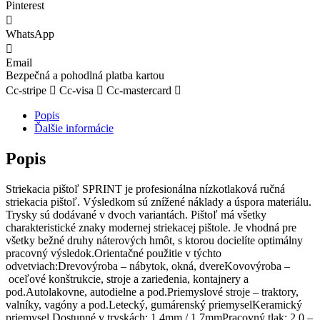
Pinterest
WhatsApp
Email
Bezpečná a pohodlná platba kartou
Cc-stripe
Cc-visa
Cc-mastercard
Popis
Ďalšie informácie
Popis
Striekacia pištoľ SPRINT je profesionálna nízkotlaková ručná
striekacia pištoľ. Výsledkom sú znížené náklady a úspora materiálu.
Trysky sú dodávané v dvoch variantách. Pištoľ má všetky
charakteristické znaky modernej striekacej pištole. Je vhodná pre
všetky bežné druhy náterových hmôt, s ktorou docielíte optimálny
pracovný výsledok.Orientačné použitie v týchto
odvetviach:Drevovýroba – nábytok, okná, dvereKovovýroba –
oceľové konštrukcie, stroje a zariedenia, kontajnery a
pod.Autolakovne, autodielne a pod.Priemyslové stroje – traktory,
valníky, vagóny a pod.Letecký, gumárenský priemyselKeramický
priemysel Dostupné v tryskách: 1,4mm / 1,7mmPracovný tlak: 2,0 –