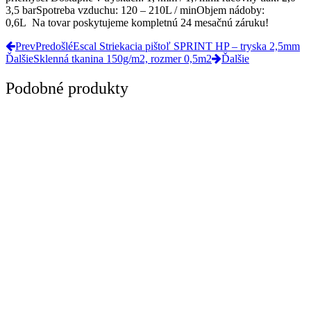
3,5 barSpotreba vzduchu: 120 – 210L / minObjem nádoby:
0,6L Na tovar poskytujeme kompletnú 24 mesačnú záruku!
Prev
Predošlé
Escal Striekacia pištoľ SPRINT HP – tryska 2,5mm
Ďalšie
Sklenná tkanina 150g/m2, rozmer 0,5m2
Ďalšie
Podobné produkty