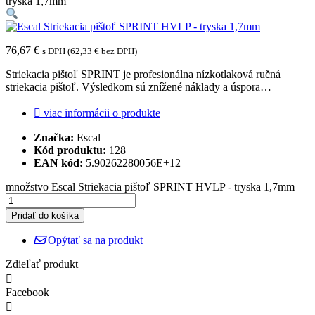
tryska 1,7mm
dieľňa
Novinky
Nosiče a
Oleje a
76,67
€
s DPH (
62,33
€
bez DPH)
držiaky
mazivá
Striekacia pištoľ SPRINT je profesionálna nízkotlaková ručná
striekacia pištoľ. Výsledkom sú znížené náklady a úspora…
Osvetlenie
Parkovací
Stierače
viac informácii o produkte
asistent
Značka:
Escal
Kód produktu:
128
Stojany
Telefóny a
Vnútorná
EAN kód:
5.90262280056E+12
multimédiá
výbava
množstvo Escal Striekacia pištoľ SPRINT HVLP - tryska 1,7mm
Vonkajšia
Zabezpečenia
Zabezpečenie
Pridať do košíka
výbava
nákladu
Opýtať sa na produkt
Zdieľať produkt
Zimné
doplnky
Facebook