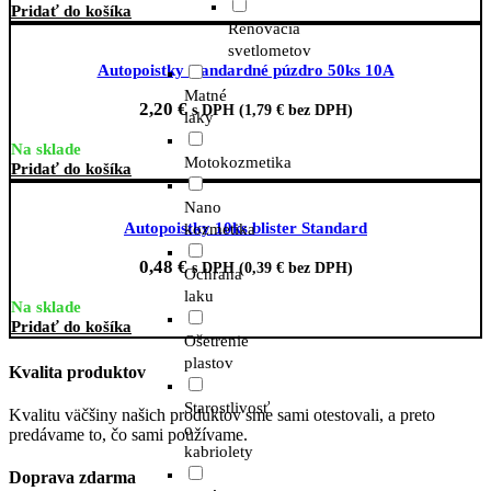
Pridať do košíka
Renovácia
svetlometov
Autopoistky štandardné púzdro 50ks 10A
Matné
2,20
€
s DPH (
1,79
€
bez DPH)
laky
Na sklade
Motokozmetika
Pridať do košíka
Nano
Autopoistky 10ks blister Standard
kozmetika
0,48
€
s DPH (
0,39
€
bez DPH)
Ochrana
laku
Na sklade
Pridať do košíka
Ošetrenie
plastov
Kvalita produktov
Starostlivosť
Kvalitu väčšiny našich produktov sme sami otestovali, a preto
o
predávame to, čo sami používame.
kabriolety
Doprava zdarma