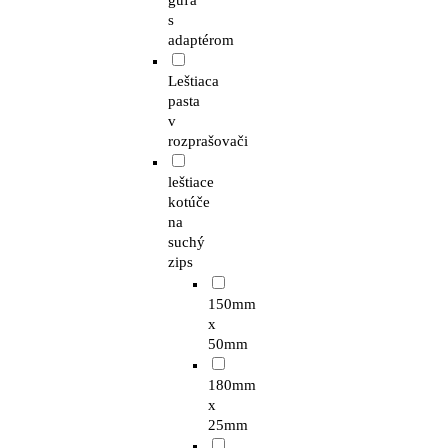
guľa
s
adaptérom
Leštiaca
pasta
v
rozprašovači
leštiace
kotúče
na
suchý
zips
150mm
x
50mm
180mm
x
25mm