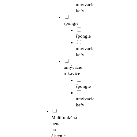
umývacie
kefy
špongie
špongie
umývacie
kefy
umývacie
rukavice
špongie
umývacie
kefy
Multifunkčná
pena
na
čistenie