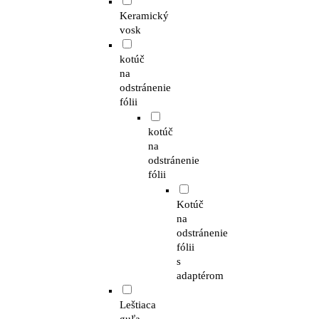
Keramický
vosk
kotúč
na
odstránenie
fólii
kotúč
na
odstránenie
fólii
Kotúč
na
odstránenie
fólii
s
adaptérom
Leštiaca