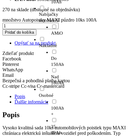
10Ah
270 na sklade (dostupné na objednávku)
Nabíjačky
množstvo Autopoistky MAXI púzdro 10ks 100A
autobatérií
Pridať do košíka
AMiO
Opýtať sa na produkt
Nákladné
Zdieľať produkt
Do
Facebook
Pinterest
150Ah
WhatsApp
Email
Nad
Bezpečná a pohodlná platba kartou
180Ah
Cc-stripe
Cc-visa
Cc-mastercard
Osobné
Popis
Ďalšie informácie
100Ah
Popis
+
35-
Vysoko kvalitná sada 10ks automobilových poistiek typu MAXI
49Ah
chrániaca elektrickú inštaláciu vozidiel pred poškodením. Typ