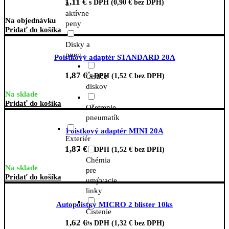
1,11
€
s DPH (
0,90
€
bez DPH)
a
aktívne
Na objednávku
peny
Pridať do košíka
Disky a
pneu
Poistkový adaptér STANDARD 20A
1,87
€
s DPH (
1,52
€
bez DPH)
Čističe
diskov
Na sklade
Pridať do košíka
Ošetrenie
pneumatík
Poistkový adaptér MINI 20A
Exteriér
1,87
€
s DPH (
1,52
€
bez DPH)
Chémia
Na sklade
pre
Pridať do košíka
umývacie
linky
Autopoistky MICRO 2 blister 10ks
Čistenie
a
1,62
€
s DPH (
1,32
€
bez DPH)