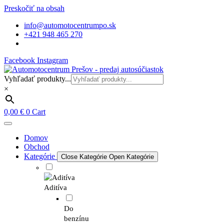
Preskočiť na obsah
info@automotocentrumpo.sk
+421 948 465 270
Facebook
Instagram
Vyhľadať produkty...
×
0,00
€
0
Cart
Domov
Obchod
Kategórie
Close Kategórie
Open Kategórie
Aditíva
Do
benzínu