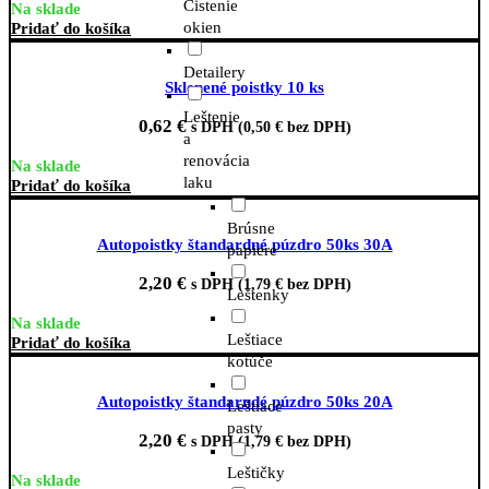
Čistenie
Na sklade
okien
Pridať do košíka
Detailery
Sklenené poistky 10 ks
Leštenie
0,62
€
s DPH (
0,50
€
bez DPH)
a
renovácia
Na sklade
laku
Pridať do košíka
Brúsne
Autopoistky štandardné púzdro 50ks 30A
papiere
2,20
€
s DPH (
1,79
€
bez DPH)
Leštenky
Na sklade
Leštiace
Pridať do košíka
kotúče
Autopoistky štandarndé púzdro 50ks 20A
Leštiace
pasty
2,20
€
s DPH (
1,79
€
bez DPH)
Leštičky
Na sklade