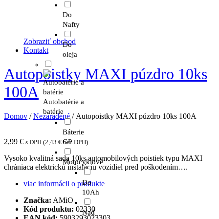
Do
Nafty
Zobraziť obchod
Do
Kontakt
oleja
Autopoistky MAXI púzdro 10ks
100A
Autobatérie a
batérie
Domov
/
Nezaradené
/ Autopoistky MAXI púzdro 10ks 100A
Báterie
2,99
€
GP
s DPH (
2,43
€
bez DPH)
Vysoko kvalitná sada 10ks automobilových poistiek typu MAXI
Motocyklové
chrániaca elektrickú inštaláciu vozidiel pred poškodením….
Do
viac informácii o produkte
10Ah
Značka:
AMiO
Kód produktu:
02330
Nad
EAN kód:
5903293023303