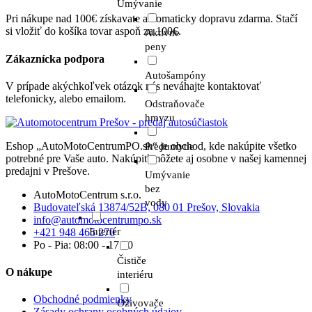
Umývanie
Pri nákupe nad 100€ získavate automaticky dopravu zdarma. Stačí
si vložiť do košíka tovar aspoň za 100€.
Aktívne
peny
Zákaznícka podpora
Autošampóny
V prípade akýchkoľvek otázok nás neváhajte kontaktovať
telefonicky, alebo emailom.
Odstraňovače
hmyzu
Eshop „AutoMotoCentrumPO.sk“ je obchod, kde nakúpite všetko
Predumytie
potrebné pre Vaše auto. Nakúpiť môžete aj osobne v našej kamennej
predajni v Prešove.
Umývanie
bez
AutoMotoCentrum s.r.o.
vody
Budovateľská 13874/52B, 080 01 Prešov, Slovakia
info@automotocentrumpo.sk
Interiér
+421 948 465 270
Po - Pia: 08:00 - 17:00
Čističe
O nákupe
interiéru
Obchodné podmienky
Oživovače
Zásady ochrany osobných údajov