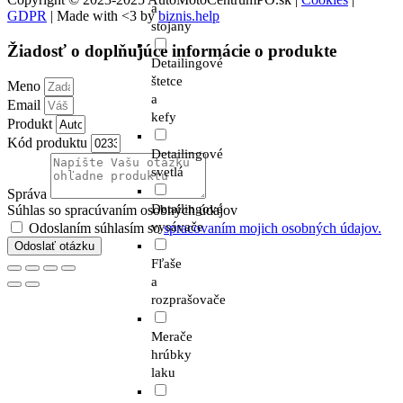
a
GDPR
| Made with <3 by
biznis.help
stojany
Žiadosť o doplňujúce informácie o produkte
Detailingové
štetce
Meno
a
Email
kefy
Produkt
Kód produktu
Detailingové
svetlá
Správa
Detailingové
Súhlas so spracúvaním osobných údajov
vysávače
Odoslaním súhlasím so
spracovaním mojich osobných údajov.
Odoslať otázku
Fľaše
a
rozprašovače
Merače
hrúbky
laku