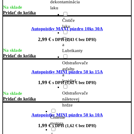
dekontaminácia
Na sklade
laku
Pridať do košíka
Čističe
laku
Autopoistky MAXI púzdro 10ks 30A
Clay
2,99
€
s DPH (
2,43
€
bez DPH)
a
Na sklade
Lubrikanty
Pridať do košíka
Odstraňovače
asfaltu
Autopoistky MINI púzdro 50 ks 15A
a
lepidiel
1,99
€
s DPH (
1,62
€
bez DPH)
Odstraňovače
Na sklade
Pridať do košíka
náletovej
hrdze
Autopoistky MINI púzdro 50 ks 10A
Čistenie
motora
1,99
€
s DPH (
1,62
€
bez DPH)