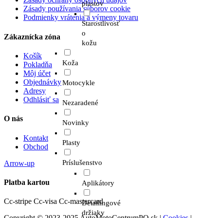
plastov
Zásady používania súborov cookie
Podmienky vrátenia a výmeny tovaru
Starostlivosť
o
Zákaznícka zóna
kožu
Košík
Koža
Pokladňa
Môj účet
Objednávky
Motocykle
Adresy
Odhlásiť sa
Nezaradené
O nás
Novinky
Kontakt
Plasty
Obchod
Príslušenstvo
Arrow-up
Platba kartou
Aplikátory
Cc-stripe
Cc-visa
Cc-mastercard
Detailingové
držiaky
Copyright © 2023-2025 AutoMotoCentrumPO.sk |
Cookies
|