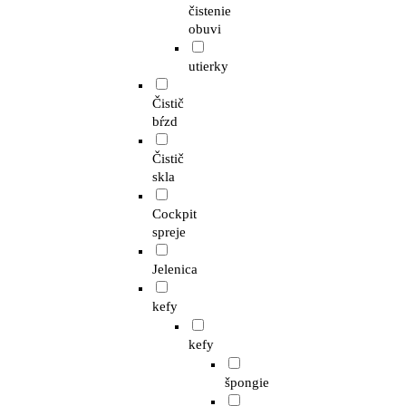
čistenie
obuvi
utierky
Čistič
bŕzd
Čistič
skla
Cockpit
spreje
Jelenica
kefy
kefy
špongie