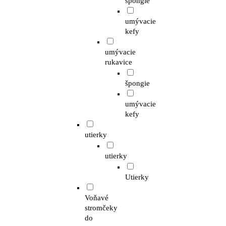
špongie
umývacie
kefy
umývacie
rukavice
špongie
umývacie
kefy
utierky
utierky
Utierky
Voňavé
stromčeky
do