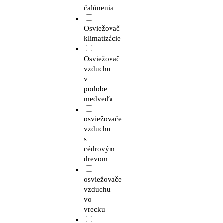
čalúnenia
Osviežovač
klimatizácie
Osviežovač
vzduchu
v
podobe
medveďa
osviežovače
vzduchu
s
cédrovým
drevom
osviežovače
vzduchu
vo
vrecku