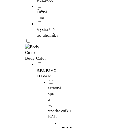
Rukavice
Ťažné
laná
Výstražné
trojuholníky
Body Color
AKCIOVÝ
TOVAR
farebné
spreje
a
vo
vzorkovníku
RAL