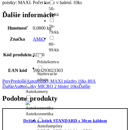
poistky: MAXI. Počet kusov v balení: 10ks
50-
Ďalšie informácie
69Ah
70-
Hmotnosť
0,0800 kg
79Ah
Značka
AMiO
80-
99Ah
Kód produktu
02330
Príslušentvo
EAN kód
5903293023303
Štartovacie
zdroje
Prev
Predošlé
Autopoistky MAXI púzdro 10ks 80A
Ďalšie
Autopoistky MICRO 2 blister 10ks
Ďalšie
Autokamery
Podobné produkty
Autokozmetika
Držiak poistiek STANDARD s 30cm káblom
Autošampóny