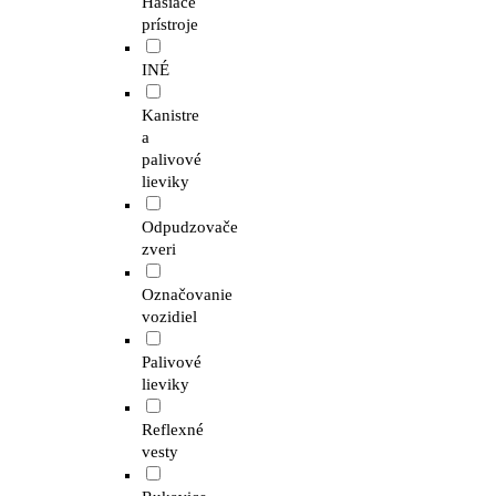
Hasiace
prístroje
INÉ
Kanistre
a
palivové
lieviky
Odpudzovače
zveri
Označovanie
vozidiel
Palivové
lieviky
Reflexné
vesty