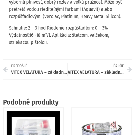
výbornú plnivosť, dobrý rozlev a veľkú pružnosť. Môže byť
pretretá vodou riediteľnými farbami (Aquavit) alebo
rozpúšťadlovými (Verolac, Platinum, Heavy Metal Silicon).
Schnutie: 2 – 3 hod Riedenie rozpúšťadlom: 0 – 3%
Výdatnosť:16 -18 m²/l. Aplikácia: štetcom, valčekom,
striekacou pištoľou.
PREDOŠLÉ
ĎALŠIE
VITEX VELATURA – základná farba na drevo matná BIELA 750ml
VITEX VELATURA – základná farba na drevo matná BIELA 5L
Podobné produkty