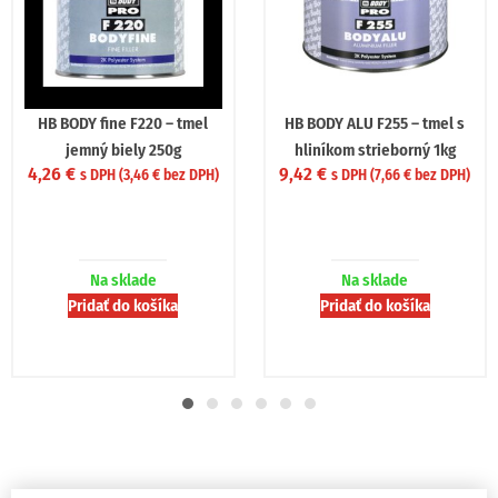
HB BODY ALU F255 – tmel s
HB BODY ALU F255 – tmel s
hliníkom strieborný 1kg
hliníkom strieborný 250g
9,42
€
3,44
€
s DPH (
7,66
€
bez DPH)
s DPH (
2,80
€
bez DPH)
Na sklade
Na sklade
Pridať do košíka
Pridať do košíka