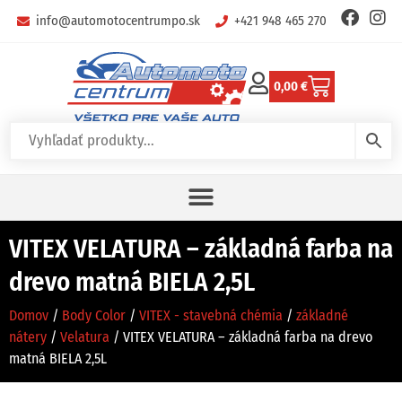
info@automotocentrumpo.sk
+421 948 465 270
0,00
€
VITEX VELATURA – základná farba na
drevo matná BIELA 2,5L
Domov
/
Body Color
/
VITEX - stavebná chémia
/
základné
nátery
/
Velatura
/ VITEX VELATURA – základná farba na drevo
matná BIELA 2,5L