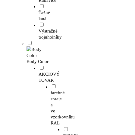
Rukavice
Ťažné
laná
Výstražné
trojuholníky
Body Color
AKCIOVÝ
TOVAR
farebné
spreje
a
vo
vzorkovníku
RAL