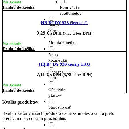
Na sklade
Pridať do košíka
Renovácia
svetlometov
HB BODY 933 čierna 1L
Matné
laky
9,29
€
s DPH (
7,55
€
bez DPH)
Motokozmetika
Na sklade
Pridať do košíka
Nano
kozmetika
HB BODY 930 čierny 1KG
Ochrana
7,11
€
s DPH (
5,78
€
bez DPH)
laku
Na sklade
Ošetrenie
Pridať do košíka
plastov
Kvalita produktov
Starostlivosť
o
Kvalitu väčšiny našich produktov sme sami otestovali, a preto
predávame to, čo sami používame.
kabriolety