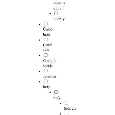
čistenie
obuvi
utierky
Čistič
bŕzd
Čistič
skla
Cockpit
spreje
Jelenica
kefy
kefy
špongie