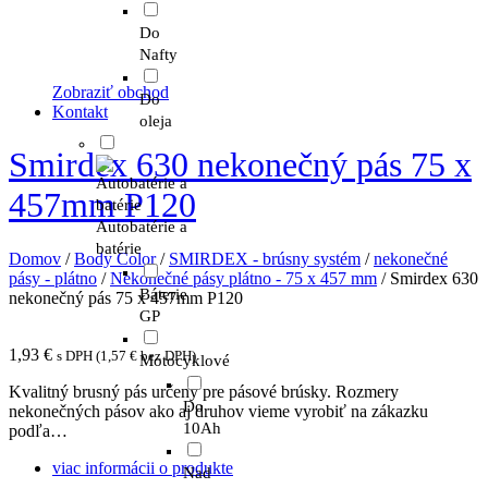
Do
Nafty
Zobraziť obchod
Do
Kontakt
oleja
Smirdex 630 nekonečný pás 75 x
457mm P120
Autobatérie a
batérie
Domov
/
Body Color
/
SMIRDEX - brúsny systém
/
nekonečné
pásy - plátno
/
Nekonečné pásy plátno - 75 x 457 mm
/ Smirdex 630
Báterie
nekonečný pás 75 x 457mm P120
GP
1,93
€
s DPH (
1,57
€
bez DPH)
Motocyklové
Kvalitný brusný pás určený pre pásové brúsky. Rozmery
Do
nekonečných pásov ako aj druhov vieme vyrobiť na zákazku
10Ah
podľa…
viac informácii o produkte
Nad