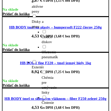
3,87
€
s DPH (
3,15
€
bez DPH)
a
aktívne
Na sklade
peny
Pridať do košíka
Disky a
pneu
HB BODY tmel na plasty – bumpersoft F222 čierny 250g
4,53
€
s DPH (
3,68
€
bez DPH)
Čističe
diskov
Na sklade
Pridať do košíka
Ošetrenie
pneumatík
HB BODY fine F220 – tmel jemný biely 1kg
Exteriér
8,92
€
s DPH (
7,25
€
bez DPH)
Chémia
Na sklade
pre
Pridať do košíka
umývacie
linky
HB BODY tmel so sklenným vláknom – fiber F250 zelený 250g
Čistenie
4,53
€
a
s DPH (
3,68
€
bez DPH)