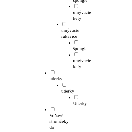
špongie
umývacie
kefy
umývacie
rukavice
špongie
umývacie
kefy
utierky
utierky
Utierky
Voňavé
stromčeky
do