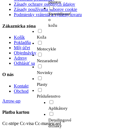
plastov
Zásady ochrany osobných údajov
Zásady používania súborov cookie
Starostlivosť
Podmienky vrátenia a výmeny tovaru
o
kožu
Zákaznícka zóna
Košík
Koža
Pokladňa
Môj účet
Motocykle
Objednávky
Adresy
Nezaradené
Odhlásiť sa
Novinky
O nás
Plasty
Kontakt
Obchod
Príslušenstvo
Arrow-up
Aplikátory
Platba kartou
Detailingové
Cc-stripe
Cc-visa
Cc-mastercard
držiaky