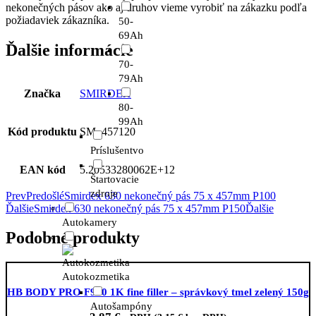
nekonečných pásov ako aj druhov vieme vyrobiť na zákazku podľa
požiadaviek zákazníka.
50-
69Ah
Ďalšie informácie
70-
79Ah
Značka
SMIRDEX
80-
99Ah
Kód produktu
SM_457120
Príslušentvo
EAN kód
5.20533280062E+12
Štartovacie
zdroje
Prev
Predošlé
Smirdex 630 nekonečný pás 75 x 457mm P100
Ďalšie
Smirdex 630 nekonečný pás 75 x 457mm P150
Ďalšie
Autokamery
Podobné produkty
Autokozmetika
HB BODY PRO F980 1K fine filler – správkový tmel zelený 150g
Autošampóny