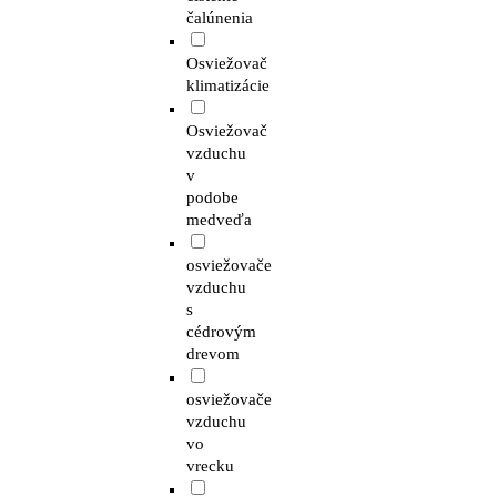
čalúnenia
Osviežovač
klimatizácie
Osviežovač
vzduchu
v
podobe
medveďa
osviežovače
vzduchu
s
cédrovým
drevom
osviežovače
vzduchu
vo
vrecku