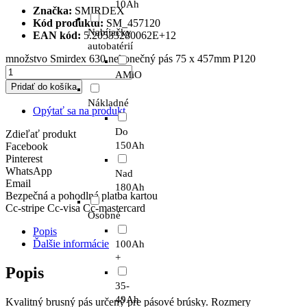
10Ah
Značka:
SMIRDEX
Kód produktu:
SM_457120
Nabíjačky
EAN kód:
5.20533280062E+12
autobatérií
množstvo Smirdex 630 nekonečný pás 75 x 457mm P120
AMiO
Pridať do košíka
Nákladné
Opýtať sa na produkt
Do
Zdieľať produkt
150Ah
Facebook
Pinterest
WhatsApp
Nad
Email
180Ah
Bezpečná a pohodlná platba kartou
Cc-stripe
Cc-visa
Cc-mastercard
Osobné
Popis
Ďalšie informácie
100Ah
+
Popis
35-
49Ah
Kvalitný brusný pás určený pre pásové brúsky. Rozmery