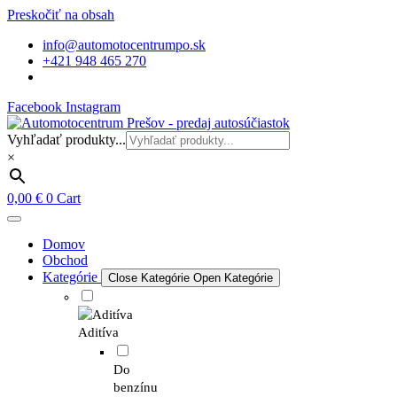
Preskočiť na obsah
info@automotocentrumpo.sk
+421 948 465 270
Facebook
Instagram
Vyhľadať produkty...
×
0,00
€
0
Cart
Domov
Obchod
Kategórie
Close Kategórie
Open Kategórie
Aditíva
Do
benzínu