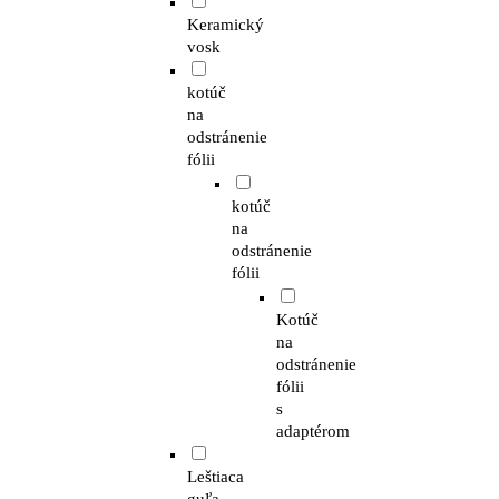
Keramický
vosk
kotúč
na
odstránenie
fólii
kotúč
na
odstránenie
fólii
Kotúč
na
odstránenie
fólii
s
adaptérom
Leštiaca