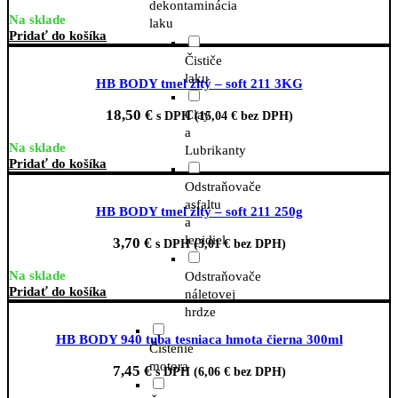
dekontaminácia
Na sklade
laku
Pridať do košíka
Čističe
laku
HB BODY tmel žltý – soft 211 3KG
18,50
€
Clay
s DPH (
15,04
€
bez DPH)
a
Na sklade
Lubrikanty
Pridať do košíka
Odstraňovače
asfaltu
HB BODY tmel žltý – soft 211 250g
a
lepidiel
3,70
€
s DPH (
3,01
€
bez DPH)
Na sklade
Odstraňovače
Pridať do košíka
náletovej
hrdze
HB BODY 940 tuba tesniaca hmota čierna 300ml
Čistenie
motora
7,45
€
s DPH (
6,06
€
bez DPH)