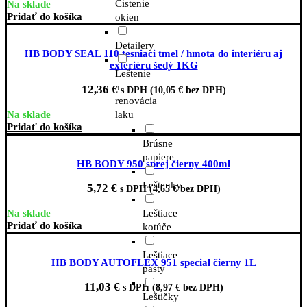
Čistenie
Na sklade
Pridať do košíka
okien
Detailery
HB BODY SEAL 110 tesniaci tmel / hmota do interiéru aj
exteriéru šedý 1KG
Leštenie
a
12,36
€
s DPH (
10,05
€
bez DPH)
renovácia
laku
Na sklade
Pridať do košíka
Brúsne
papiere
HB BODY 950 sprej čierny 400ml
Leštenky
5,72
€
s DPH (
4,65
€
bez DPH)
Leštiace
Na sklade
Pridať do košíka
kotúče
Leštiace
HB BODY AUTOFLEX 951 special čierny 1L
pasty
11,03
€
s DPH (
8,97
€
bez DPH)
Leštičky