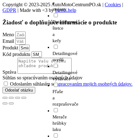
a
Copyright © 2023-2025 AutoMotoCentrumPO.sk |
Cookies
|
stojany
GDPR
| Made with <3 by
biznis.help
Žiadosť o doplňujúce informácie o produkte
Detailingové
štetce
a
Meno
kefy
Email
Produkt
Detailingové
Kód produktu
svetlá
Správa
Detailingové
Súhlas so spracúvaním osobných údajov
vysávače
Odoslaním súhlasím so
spracovaním mojich osobných údajov.
Odoslať otázku
Fľaše
a
rozprašovače
Merače
hrúbky
laku