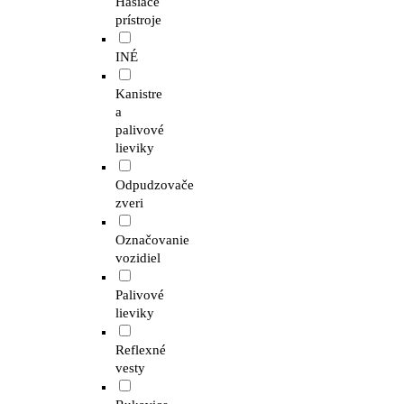
Hasiace
prístroje
INÉ
Kanistre
a
palivové
lieviky
Odpudzovače
zveri
Označovanie
vozidiel
Palivové
lieviky
Reflexné
vesty