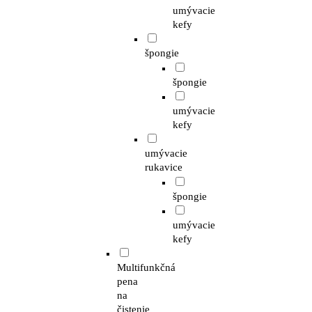
umývacie
kefy
špongie
špongie
umývacie
kefy
umývacie
rukavice
špongie
umývacie
kefy
Multifunkčná
pena
na
čistenie