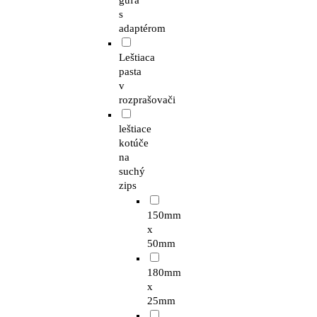
guľa
s
adaptérom
Leštiaca
pasta
v
rozprašovači
leštiace
kotúče
na
suchý
zips
150mm
x
50mm
180mm
x
25mm