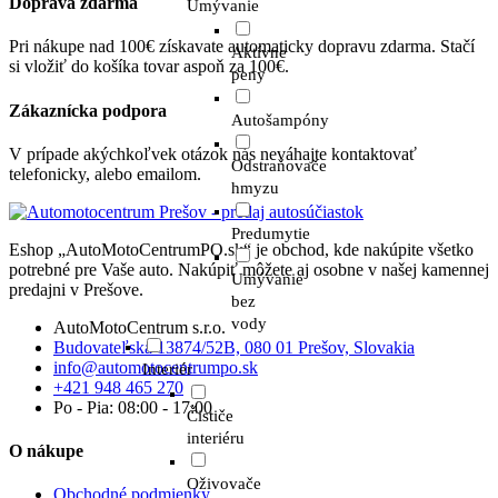
Doprava zdarma
Umývanie
Pri nákupe nad 100€ získavate automaticky dopravu zdarma. Stačí
Aktívne
si vložiť do košíka tovar aspoň za 100€.
peny
Zákaznícka podpora
Autošampóny
V prípade akýchkoľvek otázok nás neváhajte kontaktovať
Odstraňovače
telefonicky, alebo emailom.
hmyzu
Predumytie
Eshop „AutoMotoCentrumPO.sk“ je obchod, kde nakúpite všetko
potrebné pre Vaše auto. Nakúpiť môžete aj osobne v našej kamennej
Umývanie
predajni v Prešove.
bez
vody
AutoMotoCentrum s.r.o.
Budovateľská 13874/52B, 080 01 Prešov, Slovakia
info@automotocentrumpo.sk
Interiér
+421 948 465 270
Po - Pia: 08:00 - 17:00
Čističe
interiéru
O nákupe
Oživovače
Obchodné podmienky