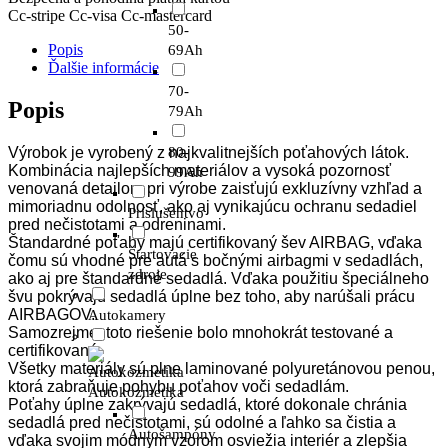
Cc-stripe
Cc-visa
Cc-mastercard
50-
Popis
69Ah
Ďalšie informácie
70-
Popis
79Ah
Výrobok je vyrobený z najkvalitnejších poťahových látok.
80-
Kombinácia najlepších materiálov a vysoká pozornosť
99Ah
venovaná detailom pri výrobe zaisťujú exkluzívny vzhľad a
mimoriadnu odolnosť, ako aj vynikajúcu ochranu sedadiel
Príslušentvo
pred nečistotami a odreninami.
Štandardné poťahy majú certifikovaný šev AIRBAG, vďaka
Štartovacie
čomu sú vhodné pre autá s bočnými airbagmi v sedadlách,
zdroje
ako aj pre štandardné sedadlá. Vďaka použitiu špeciálneho
švu pokrývajú sedadlá úplne bez toho, aby narúšali prácu
AIRBAGOV.
Autokamery
Samozrejme, toto riešenie bolo mnohokrát testované a
certifikované.
Všetky materiály sú plne laminované polyuretánovou penou,
ktorá zabraňuje pohybu poťahov voči sedadlám.
Autokozmetika
Poťahy úplne zakrývajú sedadlá, ktoré dokonale chránia
sedadlá pred nečistotami, sú odolné a ľahko sa čistia a
Autošampóny
vďaka svojim módnym vzorom osviežia interiér a zlepšia