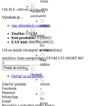
10Ah
118,36
€
s DPH (
96,23
€
bez DPH)
Nabíjačky
autobatérií
Výrobok je…
viac informácii o produkte
AMiO
Značka:
OTOM
Nákladné
Kód produktu:
OT00925
EAN kód:
8681892009252
Do
118 na sklade (dostupné na objednávku)
150Ah
množstvo Sada autopoťahov OTOM GTI SPORT 807
Nad
180Ah
Pridať do košíka
Osobné
Opýtať sa na produkt
Zdieľať produkt
100Ah
Facebook
+
Pinterest
WhatsApp
35-
Email
49Ah
Bezpečná a pohodlná platba kartou