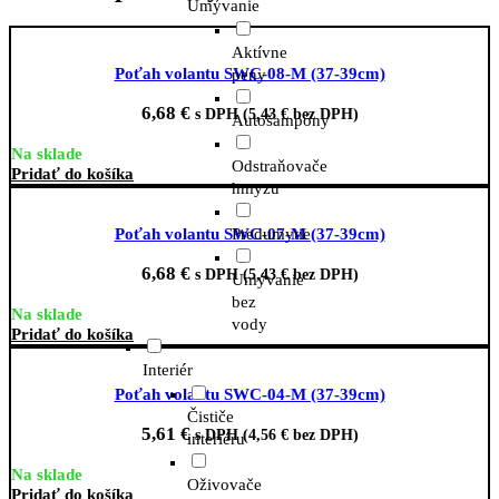
Umývanie
Aktívne
Poťah volantu SWC-08-M (37-39cm)
peny
6,68
€
s DPH (
5,43
€
bez DPH)
Autošampóny
Na sklade
Odstraňovače
Pridať do košíka
hmyzu
Predumytie
Poťah volantu SWC-07-M (37-39cm)
6,68
€
s DPH (
5,43
€
bez DPH)
Umývanie
bez
Na sklade
vody
Pridať do košíka
Interiér
Poťah volantu SWC-04-M (37-39cm)
Čističe
5,61
€
s DPH (
4,56
€
bez DPH)
interiéru
Na sklade
Oživovače
Pridať do košíka