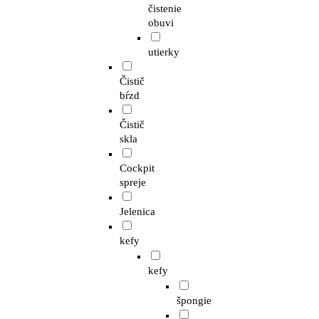
čistenie
obuvi
utierky
Čistič
bŕzd
Čistič
skla
Cockpit
spreje
Jelenica
kefy
kefy
špongie