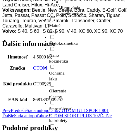
Land Cruiser, Hilux, Hi-Ace,
Renovácia
Volkswagen:
Beetle, New Beetle, Bora, Caddy, E-Golf, Golf,
svetlometov
Jetta, Passat, Passat CC, Polo, Scirocco, Sharan, Tiguan,
Touareg, Touran, Vento, Amarok, Transporter, Crafter,
Matné
Caravelle, Multivan, LT,
Volvo:
S 40, S 60 , S 80, S 90, V 40, XC 60, XC 90, XC 70
laky
Ďalšie informácie
Motokozmetika
Nano
Hmotnosť
4,5000 kg
kozmetika
Značka
OTOM
Ochrana
laku
Kód produktu
OT00925
Ošetrenie
plastov
EAN kód
8681892009252
Starostlivosť
Prev
Predošlé
Sada autopoťahov OTOM GTI SPORT 801
o
Ďalšie
Sada autopoťahov OTOM SPORT PLUS 102
Ďalšie
kabriolety
Podobné produkty