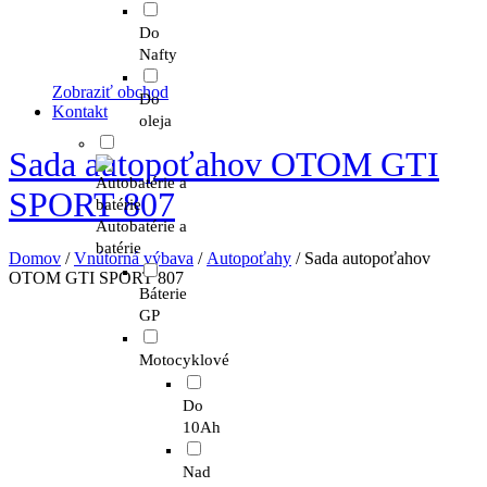
Do
Nafty
Zobraziť obchod
Do
Kontakt
oleja
Sada autopoťahov OTOM GTI
SPORT 807
Autobatérie a
batérie
Domov
/
Vnútorná výbava
/
Autopoťahy
/ Sada autopoťahov
OTOM GTI SPORT 807
Báterie
GP
Motocyklové
Do
10Ah
Nad