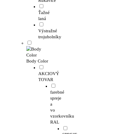
Rukavice
Ťažné
laná
Výstražné
trojuholníky
Body Color
AKCIOVÝ
TOVAR
farebné
spreje
a
vo
vzorkovníku
RAL