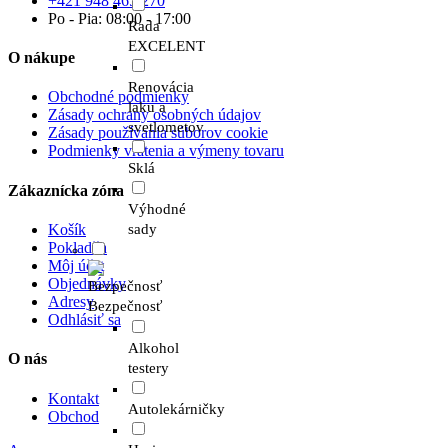
+421 948 465 270
Po - Pia: 08:00 - 17:00
Rada
EXCELENT
O nákupe
Renovácia
Obchodné podmienky
laku a
Zásady ochrany osobných údajov
svetlometov
Zásady používania súborov cookie
Podmienky vrátenia a výmeny tovaru
Sklá
Zákaznícka zóna
Výhodné
Košík
sady
Pokladňa
Môj účet
Objednávky
Adresy
Bezpečnosť
Odhlásiť sa
Alkohol
O nás
testery
Kontakt
Autolekárničky
Obchod