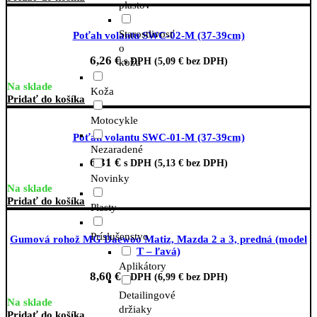
plastov
Starostlivosť
Poťah volantu SWC-02-M (37-39cm)
o
6,26
€
s DPH (
5,09
€
bez DPH)
kožu
Na sklade
Koža
Pridať do košíka
Motocykle
Poťah volantu SWC-01-M (37-39cm)
Nezaradené
6,31
€
s DPH (
5,13
€
bez DPH)
Novinky
Na sklade
Pridať do košíka
Plasty
Príslušenstvo
Gumová rohož MG Daewoo Matiz, Mazda 2 a 3, predná (model
T – ľavá)
Aplikátory
8,60
€
s DPH (
6,99
€
bez DPH)
Detailingové
Na sklade
držiaky
Pridať do košíka