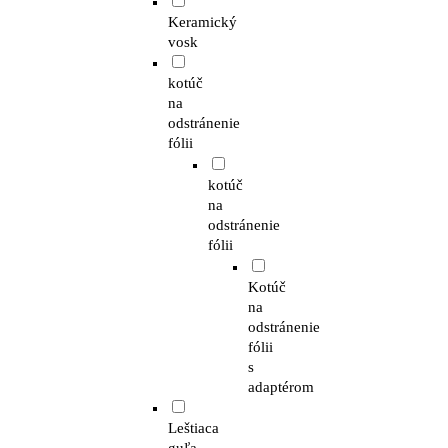
Keramický
vosk
kotúč
na
odstránenie
fólii
kotúč
na
odstránenie
fólii
Kotúč
na
odstránenie
fólii
s
adaptérom
Leštiaca