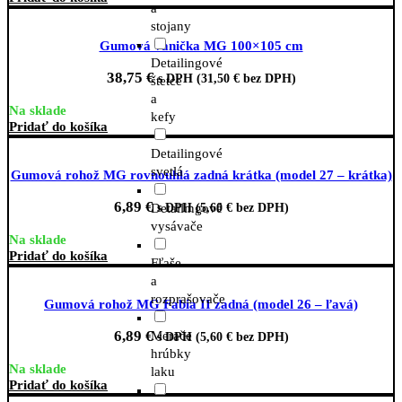
a
stojany
Gumová vanička MG 100×105 cm
Detailingové
38,75
€
s DPH (
31,50
€
bez DPH)
štetce
a
Na sklade
kefy
Pridať do košíka
Detailingové
svetlá
Gumová rohož MG rovnouhlá zadná krátka (model 27 – krátka)
6,89
€
s DPH (
5,60
€
bez DPH)
Detailingové
vysávače
Na sklade
Pridať do košíka
Fľaše
a
rozprašovače
Gumová rohož MG Fabia II zadná (model 26 – ľavá)
6,89
€
Merače
s DPH (
5,60
€
bez DPH)
hrúbky
Na sklade
laku
Pridať do košíka