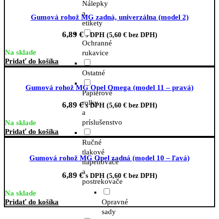
Nálepky
a
Gumová rohož MG zadná, univerzálna (model 2)
etikety
6,89
€
s DPH (
5,60
€
bez DPH)
Ochranné
Na sklade
rukavice
Pridať do košíka
Ostatné
Gumová rohož MG Opel Omega (model 11 – pravá)
Papierové
rolky
6,89
€
s DPH (
5,60
€
bez DPH)
a
príslušenstvo
Na sklade
Pridať do košíka
Ručné
tlakové
Gumová rohož MG Opel zadná (model 10 – ľavá)
napeňovače
a
6,89
€
s DPH (
5,60
€
bez DPH)
postrekovače
Na sklade
Opravné
Pridať do košíka
sady