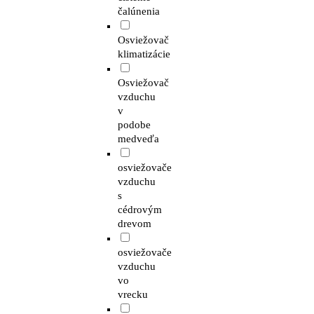
čalúnenia
Osviežovač
klimatizácie
Osviežovač
vzduchu
v
podobe
medveďa
osviežovače
vzduchu
s
cédrovým
drevom
osviežovače
vzduchu
vo
vrecku