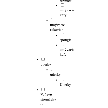
špongie
umývacie
kefy
umývacie
rukavice
špongie
umývacie
kefy
utierky
utierky
Utierky
Voňavé
stromčeky
do