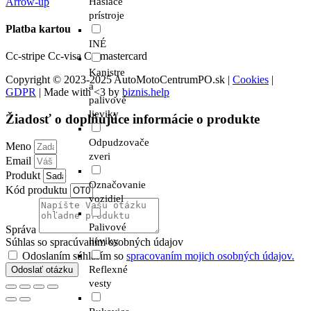
Arrow-up
Hasiace
prístroje
Platba kartou
INÉ
Cc-stripe
Cc-visa
Cc-mastercard
Kanistre
Copyright © 2023-2025 AutoMotoCentrumPO.sk |
Cookies
|
a
GDPR
| Made with <3 by
biznis.help
palivové
lieviky
Žiadosť o doplňujúce informácie o produkte
Odpudzovače
Meno
zveri
Email
Produkt
Označovanie
Kód produktu
vozidiel
Palivové
Správa
lieviky
Súhlas so spracúvaním osobných údajov
Odoslaním súhlasím so
spracovaním mojich osobných údajov.
Reflexné
Odoslať otázku
vesty