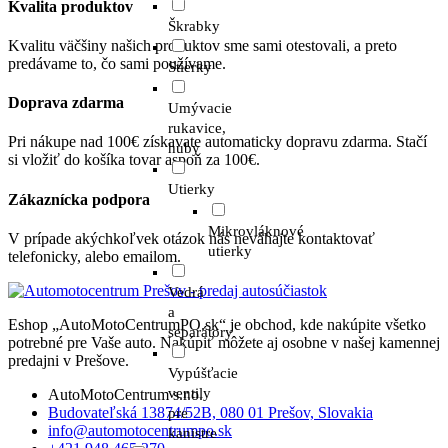
Kvalita produktov
Škrabky
Kvalitu väčšiny našich produktov sme sami otestovali, a preto
predávame to, čo sami používame.
Stierky
Doprava zdarma
Umývacie
rukavice,
Pri nákupe nad 100€ získavate automaticky dopravu zdarma. Stačí
huby
si vložiť do košíka tovar aspoň za 100€.
Utierky
Zákaznícka podpora
Mikrovláknové
V prípade akýchkoľvek otázok nás neváhajte kontaktovať
utierky
telefonicky, alebo emailom.
Vedrá
a
Eshop „AutoMotoCentrumPO.sk“ je obchod, kde nakúpite všetko
separátory
potrebné pre Vaše auto. Nakúpiť môžete aj osobne v našej kamennej
predajni v Prešove.
Vypúšťacie
ventily
AutoMotoCentrum s.r.o.
Budovateľská 13874/52B, 080 01 Prešov, Slovakia
pre
info@automotocentrumpo.sk
kanistre