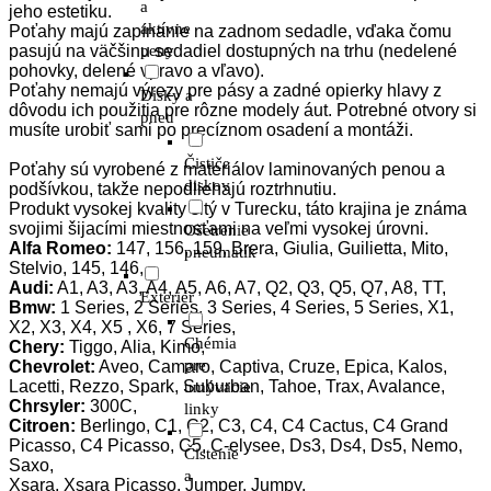
a
jeho estetiku.
aktívne
Poťahy majú zapínanie na zadnom sedadle, vďaka čomu
pasujú na väčšinu sedadiel dostupných na trhu (nedelené
peny
pohovky, delené vpravo a vľavo).
Poťahy nemajú výrezy pre pásy a zadné opierky hlavy z
Disky a
dôvodu ich použitia pre rôzne modely áut. Potrebné otvory si
pneu
musíte urobiť sami po precíznom osadení a montáži.
Čističe
Poťahy sú vyrobené z materiálov laminovaných penou a
diskov
podšívkou, takže nepodliehajú roztrhnutiu.
Produkt vysokej kvality šitý v Turecku, táto krajina je známa
svojimi šijacími miestnosťami na veľmi vysokej úrovni.
Ošetrenie
Alfa Romeo:
147, 156, 159, Brera, Giulia, Guilietta, Mito,
pneumatík
Stelvio, 145, 146,
Audi:
A1, A3, A3, A4, A5, A6, A7, Q2, Q3, Q5, Q7, A8, TT,
Exteriér
Bmw:
1 Series, 2 Series, 3 Series, 4 Series, 5 Series, X1,
X2, X3, X4, X5 , X6, 7 Series,
Chémia
Chery:
Tiggo, Alia, Kimo,
pre
Chevrolet:
Aveo, Camaro, Captiva, Cruze, Epica, Kalos,
Lacetti, Rezzo, Spark, Suburban, Tahoe, Trax, Avalance,
umývacie
Chrsyler:
300C,
linky
Citroen:
Berlingo, C1, C2, C3, C4, C4 Cactus, C4 Grand
Picasso, C4 Picasso, C5, C-elysee, Ds3, Ds4, Ds5, Nemo,
Čistenie
Saxo,
a
Xsara, Xsara Picasso, Jumper, Jumpy,