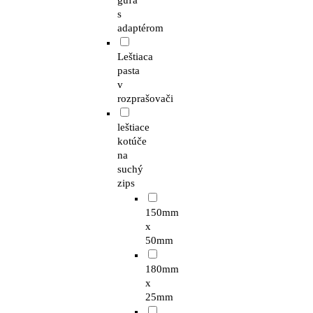
guľa
s
adaptérom
Leštiaca
pasta
v
rozprašovači
leštiace
kotúče
na
suchý
zips
150mm
x
50mm
180mm
x
25mm