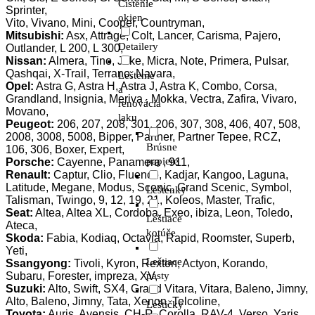
Čistenie
Sprinter,
okien
Vito, Vivano, Mini, Cooper, Countryman,
Mitsubishi:
Asx, Attrage, Colt, Lancer, Carisma, Pajero,
Detailery
Outlander, L 200, L 300,
Nissan:
Almera, Tino, Juke, Micra, Note, Primera, Pulsar,
Qashqai, X-Trail, Terrano, Navara,
Leštenie
Opel:
Astra G, Astra H, Astra J, Astra K, Combo, Corsa,
a
Grandland, Insignia, Meriva , Mokka, Vectra, Zafira, Vivaro,
renovácia
Movano,
laku
Peugeot:
206, 207, 208, 301, 206, 307, 308, 406, 407, 508,
2008, 3008, 5008, Bipper, Partner, Partner Tepee, RCZ,
Brúsne
106, 306, Boxer, Expert,
papiere
Porsche:
Cayenne, Panamera , 911,
Renault:
Captur, Clio, Fluence, Kadjar, Kangoo, Laguna,
Latitude, Megane, Modus, Scenic, Grand Scenic, Symbol,
Leštenky
Talisman, Twingo, 9, 12, 19, 21, Koleos, Master, Trafic,
Seat:
Altea, Altea XL, Cordoba, Exeo, ibiza, Leon, Toledo,
Leštiace
Ateca,
kotúče
Skoda:
Fabia, Kodiaq, Octavia, Rapid, Roomster, Superb,
Yeti,
Leštiace
Ssangyong:
Tivoli, Kyron, Rexton, Actyon, Korando,
Subaru, Forester, impreza, XV,
pasty
Suzuki:
Alto, Swift, SX4, Grand Vitara, Vitara, Baleno, Jimny,
Alto, Baleno, Jimny, Tata, Xenon, Telcoline,
Leštičky
Toyota:
Auris, Avensis, CH-R, Corolla, RAV-4, Verso, Yaris,