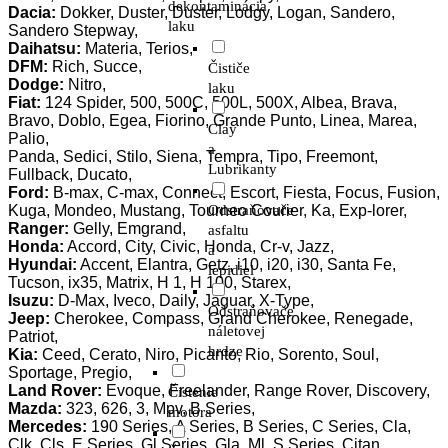
dekontaminácia
Dacia:
Dokker, Duster, Duster, Lodgy, Logan, Sandero,
laku
Sandero Stepway,
Daihatsu:
Materia, Terios,
DFM:
Rich, Succe,
Čističe
Dodge:
Nitro,
laku
Fiat:
124 Spider, 500, 500C, 500L, 500X, Albea, Brava,
Bravo, Doblo, Egea, Fiorino, Grande Punto, Linea, Marea,
Clay
Palio,
a
Panda, Sedici, Stilo, Siena, Tempra, Tipo, Freemont,
Lubrikanty
Fullback, Ducato,
Ford:
B-max, C-max, Connect, Escort, Fiesta, Focus, Fusion,
Kuga, Mondeo, Mustang, Tourneo Courier, Ka, Exp-lorer,
Odstraňovače
Ranger:
Gelly, Emgrand,
asfaltu
Honda:
Accord, City, Civic, Honda, Cr-v, Jazz,
a
Hyundai:
Accent, Elantra, Getz, i10, i20, i30, Santa Fe,
lepidiel
Tucson, ix35, Matrix, H 1, H 100, Starex,
Isuzu:
D-Max, Iveco, Daily, Jaguar, X-Type,
Odstraňovače
Jeep:
Cherokee, Compass, Grand Cherokee, Renegade,
náletovej
Patriot,
hrdze
Kia:
Ceed, Cerato, Niro, Picanto, Rio, Sorento, Soul,
Sportage, Pregio,
Land Rover:
Evoque, Freelander, Range Rover, Discovery,
Čistenie
Mazda:
323, 626, 3, Mpv, B Series,
motora
Mercedes:
190 Series, A Series, B Series, C Series, Cla,
Clk, Cls, E Series, Gl Series, Gla, Ml, S Series, Citan,