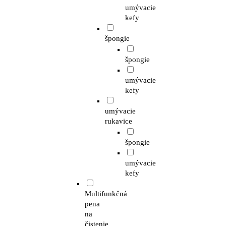
umývacie
kefy
špongie
špongie
umývacie
kefy
umývacie
rukavice
špongie
umývacie
kefy
Multifunkčná
pena
na
čistenie