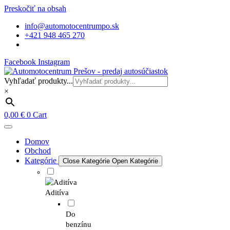
Preskočiť na obsah
info@automotocentrumpo.sk
+421 948 465 270
Facebook
Instagram
Vyhľadať produkty...
×
0,00
€
0
Cart
Domov
Obchod
Kategórie
Close Kategórie
Open Kategórie
Aditíva
Do
benzínu