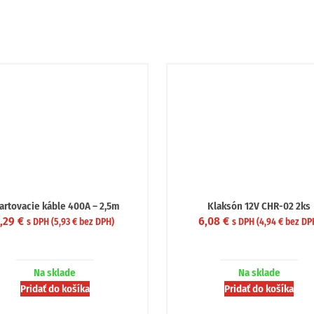
Prút autoantény 20 cm 5/6mm adaptér
Prút autoantény 41cm 
ANTM05
ANTM02
4,23
€
3,01
€
s DPH (
3,44
€
bez DPH)
s DPH (
2,45
€
Na sklade
Na sklade
Pridať do košíka
Pridať do koš