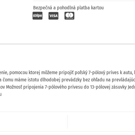
Bezpečná a pohodlná platba kartou
nie, pomocou ktorej môžeme pripojiť poľský 7-pólový príves k autu,
aka čomu máme istotu dlhodobej prevádzky bez ohľadu na prevládajúc
lov Možnosť pripojenia 7-pólového prívesu do 13-pólovej zásuvky Je
u