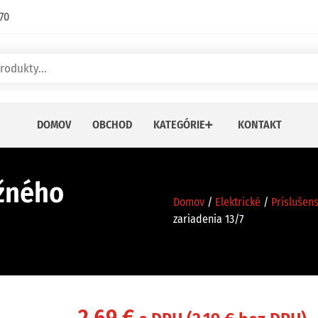
70
DOMOV
OBCHOD
KATEGÓRIE
KONTAKT
žného
Domov
/
Elektrické
/
Príslušen
zariadenia 13/7
2,69
€