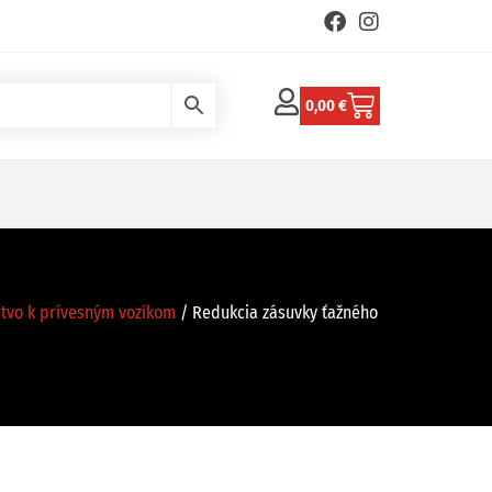
0,00
€
stvo k prívesným vozíkom
/ Redukcia zásuvky ťažného