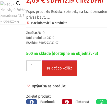
s DPH (
2,19
€
bez DPH)
Popis produktu Redukcia zásuvky na ťažné zariaden
príves k autu,…
viac informácii o produkte
Značka:
AMiO
Kód produktu:
03210
EAN kód:
5903293032107
500 na sklade (dostupné na objednávku)
Pridať do košíka
Opýtať sa na produkt
Zdieľať produkt
Facebook
Pinterest